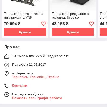
Тренажер горизонтальна
Тренажер присідання в
Трен
тяга ричажна VNK
колодязь Impulse
стоя
79 094
43 158
44 
₴
₴
Купити
Купити
Про нас
100% позитивних з 40 відгуків за рік
Працює з 21.03.2017
м. Тернопіль
Тернопіль, Тернопіль, Україна
Контакти
Сьогодні вихідний
Показати весь графік роботи