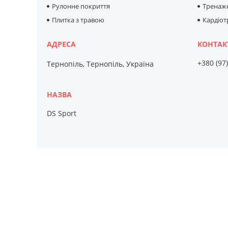
Рулонне покриття
Тренаже
Плитка з травою
Кардіо
+380 (97
Тернопіль, Тернопіль, Україна
DS Sport