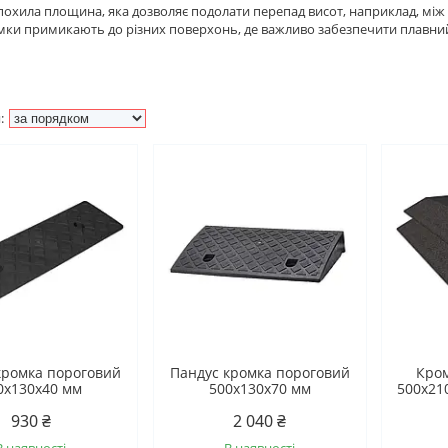
 похила площина, яка дозволяє подолати перепад висот, наприклад, мі
омки примикають до різних поверхонь, де важливо забезпечити плавний
кромка пороговий
Пандус кромка пороговий
Кром
0х130х40 мм
500х130х70 мм
500х210
930 ₴
2 040 ₴
В наявності
В наявності