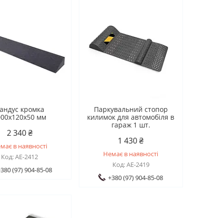
андус кромка
Паркувальний стопор
000х120х50 мм
килимок для автомобіля в
гараж 1 шт.
2 340 ₴
1 430 ₴
має в наявності
Немає в наявності
AE-2412
AE-2419
380 (97) 904-85-08
+380 (97) 904-85-08