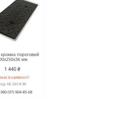
 кромка пороговий
00х250х36 мм
1 440 ₴
має в наявності
AE-2414-36
380 (97) 904-85-08