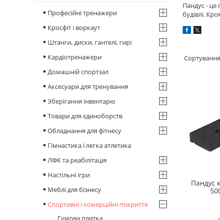
Пандус - це
Професійні тренажери
будівлі. Кр
Кросфіт і воркаут
Штанги, диски, гантелі, гирі
Кардіотренажери
Домашній спортзал
Аксесуари для тренування
Зберігання інвентарю
Товари для єдиноборств
Обладнання для фітнесу
Гімнастика і легка атлетика
ЛФК та реабілітація
Настільні ігри
Пандус 
Меблі для бізнесу
50
Спортивні і комерційні покриття
Гумова плитка