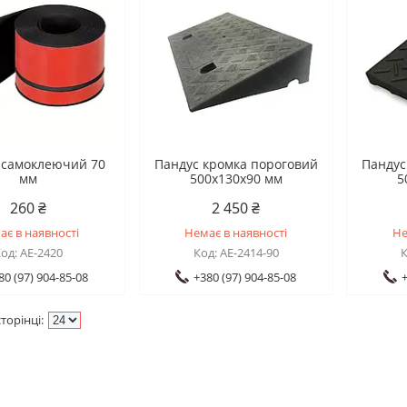
 самоклеючий 70
Пандус кромка пороговий
Пандус
мм
500х130х90 мм
5
260 ₴
2 450 ₴
ає в наявності
Немає в наявності
Не
AE-2420
AE-2414-90
80 (97) 904-85-08
+380 (97) 904-85-08
+