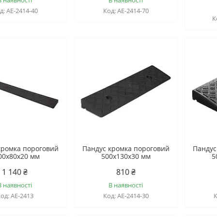
AE-2414-40
AE-2414-70
кромка пороговий
Пандус кромка пороговий
Пандус
00х80х20 мм
500х130х30 мм
5
1 140 ₴
810 ₴
В наявності
В наявності
AE-2413
AE-2414-30