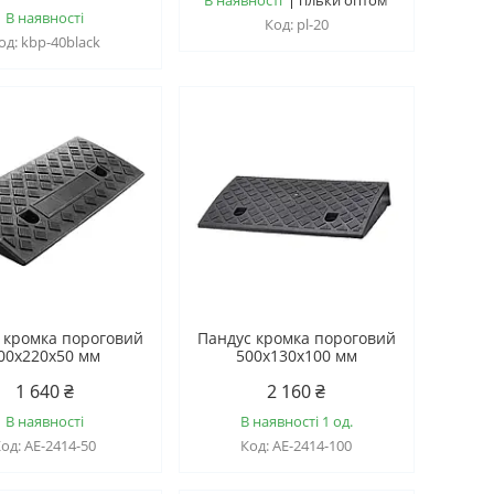
В наявності
pl-20
kbp-40black
 кромка пороговий
Пандус кромка пороговий
00х220х50 мм
500х130х100 мм
1 640 ₴
2 160 ₴
В наявності
В наявності 1 од.
AE-2414-50
AE-2414-100