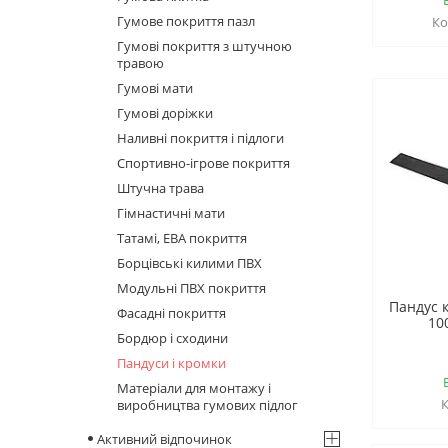
Гумове покриття пазл
Гумові покриття з штучною
травою
Гумові мати
Гумові доріжки
Наливні покриття і підлоги
Спортивно-ігрове покриття
Штучна трава
Гімнастичні мати
Татамі, ЕВА покриття
Борцівські килими ПВХ
Модульні ПВХ покриття
Пандус 
Фасадні покриття
10
Бордюр і сходини
Пандуси і кромки
Матеріали для монтажу і
виробництва гумових підлог
Активний відпочинок