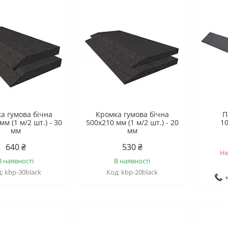
а гумова бічна
Кромка гумова бічна
П
мм (1 м/2 шт.) - 30
500х210 мм (1 м/2 шт.) - 20
1
мм
мм
640 ₴
530 ₴
Не
В наявності
В наявності
kbp-30black
kbp-20black
+