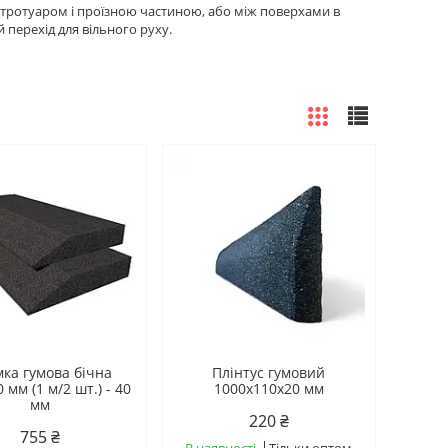
ж тротуаром і проїзною частиною, або між поверхами в
 перехід для вільного руху.
ка гумова бічна
Плінтус гумовий
 мм (1 м/2 шт.) - 40
1000х110х20 мм
мм
220 ₴
755 ₴
В наявності
Тільки оптом