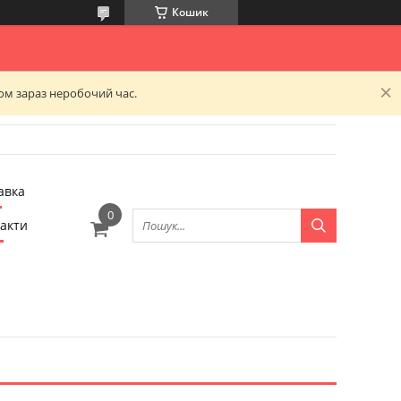
Кошик
ком зараз неробочий час.
авка
акти