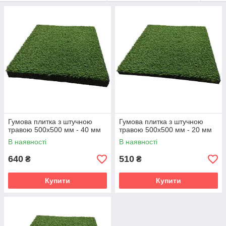
Штучний газон ідеально підходить для спортивних і дитячих
майданчиків, і в якості декоративного облаштування
майданчиків перед будинком, дворів і терас.
Гумова плитка з штучною
Гумова плитка з штучною
травою 500х500 мм - 40 мм
травою 500х500 мм - 20 мм
В наявності
В наявності
640
510
₴
₴
Купити
Купити