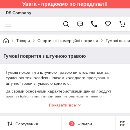
Увага - працюємо по передплаті!
DS Company
Товари
Спортивні і комерційні покриття
Гумові покр
Гумові покриття з штучною травою
Гумові покриття з штучною травою виготовляються за
сучасною технологією шляхом холодного пресування
штучної трави з гумовою крихтою.
За своїми основними характеристиками даний продукт
чудово імітує характеристики натурального газону, з
можливістю цілорічного використання і з малими витратами
Показати все
на обслуговування.
Сортування
0
Фільтри