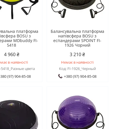
увальна платформа
Балансувальна платформа
івсфера BOSU з
напівсфера BOSU з
ерами MDbuddy FI-
еспандерами SPOINT FI-
5418
1926 Чорний
4 960 ₴
3 210 ₴
має в наявності
Немає в наявності
I-5418_Разные цвета
FI-1926_Черный
380 (97) 904-85-08
+380 (97) 904-85-08