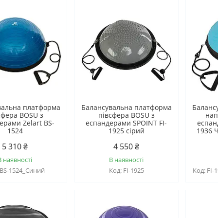
вальна платформа
Балансувальна платформа
Баланс
сфера BOSU з
півсфера BOSU з
нап
ерами Zelart BS-
еспандерами SPOINT FI-
еспан
1524
1925 сірий
1936 
5 310 ₴
4 550 ₴
В наявності
В наявності
BS-1524_Синий
FI-1925
FI-