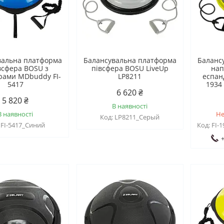
вальна платформа
Балансувальна платформа
Баланс
всфера BOSU з
півсфера BOSU LiveUp
нап
рами MDbuddy FI-
LP8211
еспан
5417
1934
6 620 ₴
5 820 ₴
В наявності
В наявності
Не
LP8211_Серый
FI-5417_Синий
FI-
+