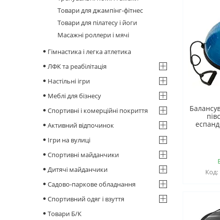
Товари для джампінг-фітнес
Товари для пілатесу і йоги
Масажні роллери і мячі
Гімнастика і легка атлетика
ЛФК та реабілітація
Настільні ігри
Меблі для бізнесу
Балансу
Спортивні і комерційні покриття
пів
еспанд
Активний відпочинок
Ігри на вулиці
Спортивні майданчики
Дитячі майданчики
Садово-паркове обладнання
Спортивний одяг і взуття
Товари Б/К