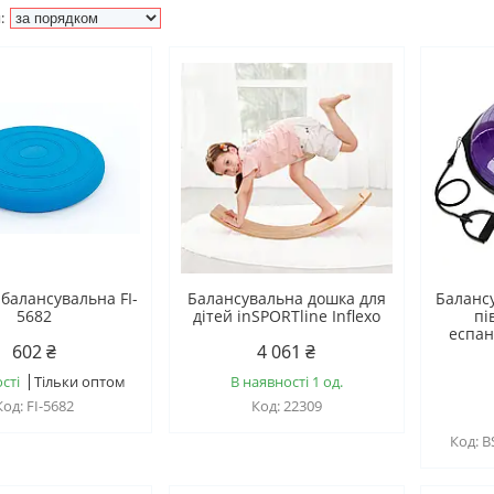
балансувальна FI-
Балансувальна дошка для
Баланс
5682
дітей inSPORTline Inflexo
пі
еспан
602 ₴
4 061 ₴
сті
Тільки оптом
В наявності 1 од.
FI-5682
22309
B