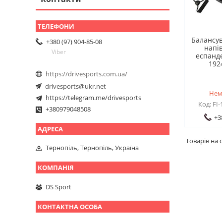
Балансу
+380 (97) 904-85-08
напі
Viber
еспанд
192
https://drivesports.com.ua/
drivesports@ukr.net
Нем
https://telegram.me/drivesports
FI
+380979048508
+3
Тернопіль, Тернопіль, Україна
DS Sport