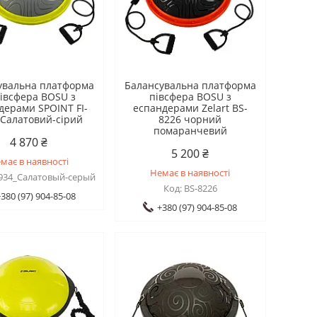
увальна платформа
Балансувальна платформа
івсфера BOSU з
півсфера BOSU з
дерами SPOINT FI-
еспандерами Zelart BS-
 Салатовий-сірий
8226 чорний
помаранчевий
4 870 ₴
5 200 ₴
має в наявності
Немає в наявності
1934_Салатовый-серый
BS-8226
380 (97) 904-85-08
+380 (97) 904-85-08