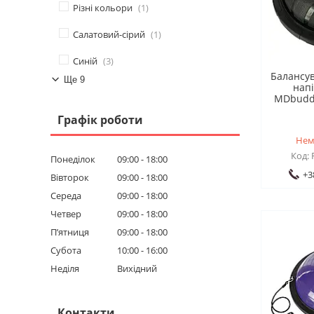
Різні кольори
1
Салатовий-сірий
1
Синій
3
Балансу
Ще 9
нап
MDbuddy
Графік роботи
Нем
Понеділок
09:00
18:00
+3
Вівторок
09:00
18:00
Середа
09:00
18:00
Четвер
09:00
18:00
Пʼятниця
09:00
18:00
Субота
10:00
16:00
Неділя
Вихідний
Контакти