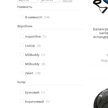
Наявність
В наявності
14
Виробник
Балансу
напі
Insportline
1
еспанде
LiveUp
3
MDBuddy
1
MDbuddy
3
Zelart
18
Колір
Бузковий
1
Коричневий
1