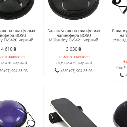
вальна платформа
Балансувальна платформа
Баланс
івсфера BOSU
напівсфера BOSU
нап
 FI-5420 чорний
MDbuddy FI-5421 чорний
еспанд
4 610 ₴
3 030 ₴
ає в наявності
Немає в наявності
Не
FI-5420_Черный
FI-5421_Черный
F
80 (97) 904-85-08
+380 (97) 904-85-08
+