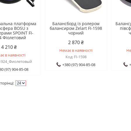
вальна платформа
Балансборд із ролером
Баланс
всфера BOSU з
балансиром Zelart FI-1598
півсф
ерами SPOINT FI-
чорний
4 Фіолетовий
2 870 ₴
4 210 ₴
Немає в наявності
Не
ає в наявності
FI-1598
-1924_Фиолетовый
+380 (97) 904-85-08
+
80 (97) 904-85-08