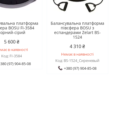
увальна платформа
Балансувальна платформа
ера BOSU FI-3584
півсфера BOSU з
чорний-сірий
еспандерами Zelart BS-
1524
5 600 ₴
4 310 ₴
має в наявності
Немає в наявності
FI-3584
BS-1524_Сиреневый
380 (97) 904-85-08
+380 (97) 904-85-08