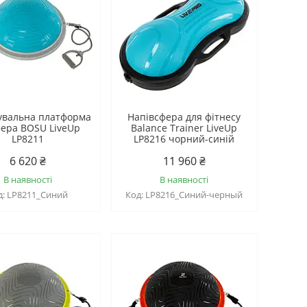
увальна платформа
Напівсфера для фітнесу
фера BOSU LiveUp
Balance Trainer LiveUp
LP8211
LP8216 чорний-синій
6 620 ₴
11 960 ₴
В наявності
В наявності
LP8211_Синий
LP8216_Синий-черный