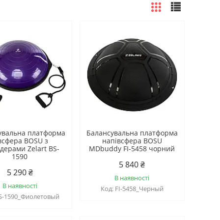
увальна платформа
Балансувальна платформа
всфера BOSU з
напівсфера BOSU
дерами Zelart BS-
MDbuddy FI-5458 чорний
1590
5 840 ₴
5 290 ₴
В наявності
В наявності
FI-5458_Черный
S-1590_Фиолетовый