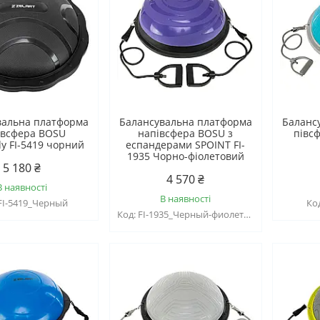
вальна платформа
Балансувальна платформа
Баланс
івсфера BOSU
напівсфера BOSU з
півс
 FI-5419 чорний
еспандерами SPOINT FI-
1935 Чорно-фіолетовий
5 180 ₴
4 570 ₴
В наявності
В наявності
FI-5419_Черный
FI-1935_Черный-фиолетовый