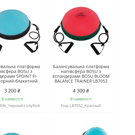
увальна платформа
Балансувальна платформа
івсфера BOSU з
напівсфера BOSU з
дерами SPOINT FI-
еспандерами BOSU BLOOM
Чорний-блакитний
BALANCE TRAINER LB7052
3 200 ₴
4 300 ₴
В наявності
В наявності
1936_Черный-голубой
LB7052_Красный