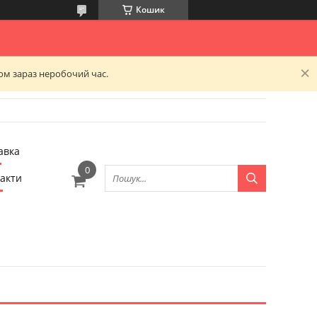
Кошик
ком зараз неробочий час.
авка
акти