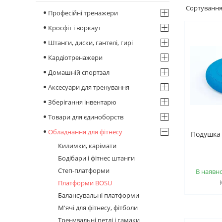
Професійні тренажери
Кросфіт і воркаут
Штанги, диски, гантелі, гирі
Кардіотренажери
Домашній спортзал
Аксесуари для тренування
Зберігання інвентарю
Товари для єдиноборств
Обладнання для фітнесу
Подушка 
Килимки, карімати
Бодібари і фітнес штанги
Степ-платформи
В наявно
Платформи BOSU
Балансувальні платформи
М'ячі для фітнесу, фітболи
Тренувальні петлі і гамаки