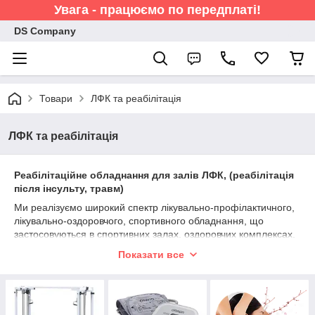
Увага - працюємо по передплаті!
DS Company
Товари
ЛФК та реабілітація
ЛФК та реабілітація
Реабілітаційне обладнання для залів ЛФК, (реабілітація
після інсульту, травм)
Ми реалізуємо широкий спектр лікувально-профілактичного,
лікувально-оздоровчого, спортивного обладнання, що
застосовуються в спортивних залах, оздоровчих комплексах,
зали лікувальної фізкультури, шкільних і дошкільних
Показати все
установах, відновлювальних і реабілітаційних центрах,
територіальних центрах по обслуговуванню пенсіонерів та
одиноких громадян.
Область застосування обладнання для реабілітації -