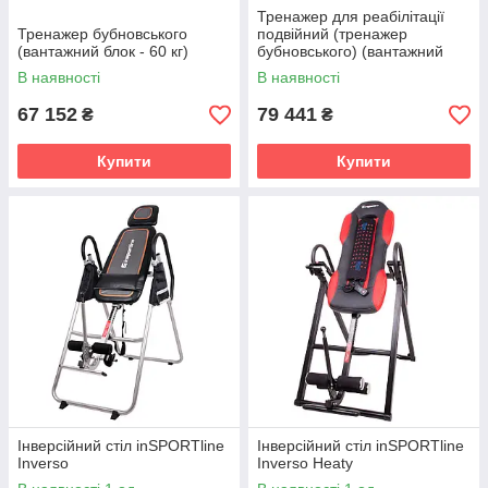
Тренажер для реабілітації
Тренажер бубновського
подвійний (тренажер
(вантажний блок - 60 кг)
бубновського) (вантажний
блок - 80 кг)
В наявності
В наявності
67 152
79 441
₴
₴
Купити
Купити
Інверсійний стіл inSPORTline
Інверсійний стіл inSPORTline
Inverso
Inverso Heaty