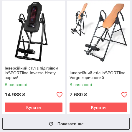
Інверсійний стіл з підігрівом
inSPORTline Inverso Heaty,
Інверсійний стіл inSPORTline
чорний
Verge коричневий
В наявності
В наявності
14 988
7 680
₴
₴
Купити
Купити
Показати ще