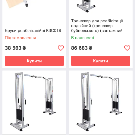
Тренажер для реабілітації
подвійний (тренажер
Бруси реабілітаційні КЗС019
бубновського) (вантажний
блок - 105 кг)
Під замовлення
В наявності
38 563
86 683
₴
₴
Купити
Купити