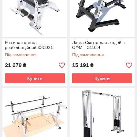
Розгинач стегна
Лавка Скотта для людей з
реабілітаційний КЗС021
ОФМ TC110.4
Під замовлення
Під замовлення
21 279
15 191
₴
₴
Купити
Купити