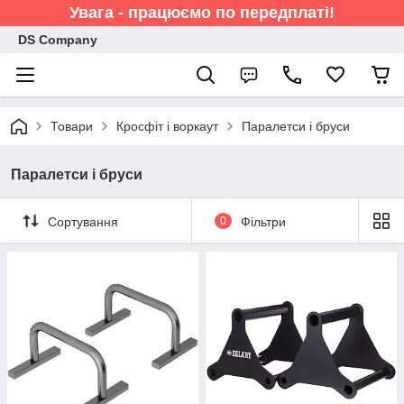
Увага - працюємо по передплаті!
DS Company
Товари
Кросфіт і воркаут
Паралетси і бруси
Паралетси і бруси
Сортування
0
Фільтри