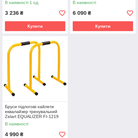
синій
В наявності 1 од.
В наявності
3 236
6 090
₴
₴
Купити
Купити
Бруси підлогові-хайлети
еквалайзер тренувальний
Zelart EQUALIZER FI-1219
2шт жовтий
В наявності
4 990
₴