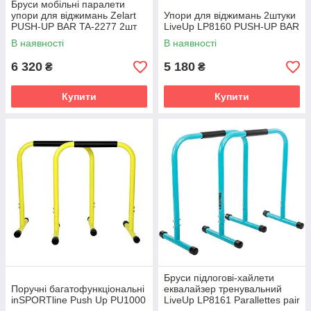
Бруси мобільні паралети
упори для віджимань Zelart
Упори для віджимань 2штуки
PUSH-UP BAR TA-2277 2шт
LiveUp LP8160 PUSH-UP BAR
60х35х32см чорний
В наявності
В наявності
6 320
5 180
₴
₴
Купити
Купити
Бруси підлогові-хайлети
Поручні багатофункціональні
еквалайзер тренувальний
inSPORTline Push Up PU1000
LiveUp LP8161 Parallettes pair