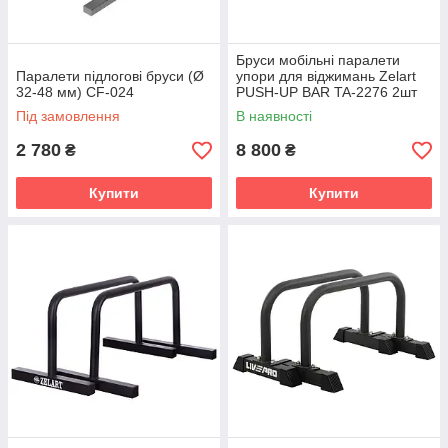
Бруси мобільні паралети
Паралети підлогові бруси (Ø
упори для віджимань Zelart
32-48 мм) CF-024
PUSH-UP BAR TA-2276 2шт
37х33х33см чорний
Під замовлення
В наявності
2 780
8 800
₴
₴
Купити
Купити