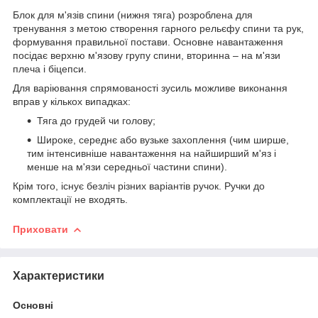
Блок для м'язів спини (нижня тяга) розроблена для
тренування з метою створення гарного рельєфу спини та рук,
формування правильної постави. Основне навантаження
посідає верхню м'язову групу спини, вторинна – на м'язи
плеча і біцепси.
Для варіювання спрямованості зусиль можливе виконання
вправ у кількох випадках:
Тяга до грудей чи голову;
Широке, середнє або вузьке захоплення (чим ширше,
тим інтенсивніше навантаження на найширший м'яз і
менше на м'язи середньої частини спини).
Крім того, існує безліч різних варіантів ручок. Ручки до
комплектації не входять.
Приховати
Характеристики
Основні