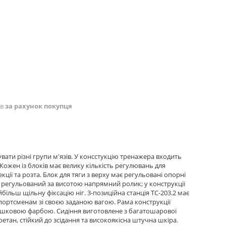
ів
за рахунок покупця
вати різні групи м'язів. У консстукцію тренажера входить
 Кожен із блоків має велику кількість регулювань для
ії та розта. Блок для тяги з верху має регульовані опорні
ає регульований за висотою напрямний ролик; у конструкції
більш щільну фіксацію ніг. 3-позиційна станція ТС-203.2 має
портсменам зі своєю заданою вагою. Рама конструкції
ошковою фарбою. Сидіння виготовлене з багатошарової
тан, стійкий до зсідання та високоякісна штучна шкіра.