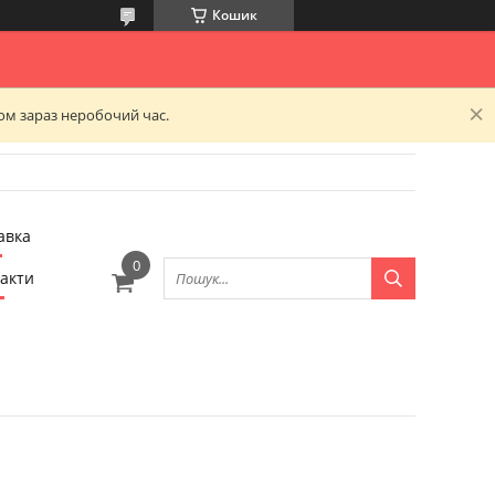
Кошик
ком зараз неробочий час.
авка
акти