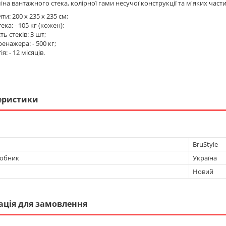
на вантажного стека, колірної гами несучої конструкції та м'яких част
ти: 200 х 235 х 235 см;
ека: - 105 кг (кожен);
ть стеків: 3 шт;
ренажера: - 500 кг;
я: - 12 місяців.
еристики
BruStyle
робник
Україна
Новий
ація для замовлення