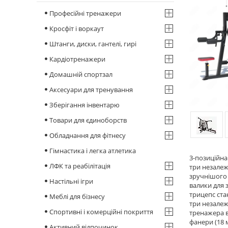
Професійні тренажери
Кросфіт і воркаут
Штанги, диски, гантелі, гирі
Кардіотренажери
Домашній спортзал
Аксесуари для тренування
Зберігання інвентарю
Товари для єдиноборств
Обладнання для фітнесу
Гімнастика і легка атлетика
3-позиційна
ЛФК та реабілітація
три незалежн
зручнішого 
Настільні ігри
валики для 
трицепс ста
Меблі для бізнесу
три незалеж
Спортивні і комерційні покриття
тренажера 
фанери (18 
Активний відпочинок