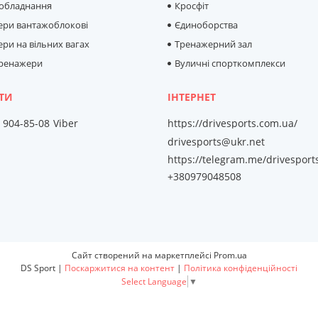
 обладнання
Кросфіт
ери вантажоблокові
Єдиноборства
ри на вільних вагах
Тренажерний зал
тренажери
Вуличні спорткомплекси
) 904-85-08
Viber
https://drivesports.com.ua/
drivesports@ukr.net
https://telegram.me/drivesport
+380979048508
Сайт створений на маркетплейсі
Prom.ua
DS Sport |
Поскаржитися на контент
|
Політика конфіденційності
Select Language
▼