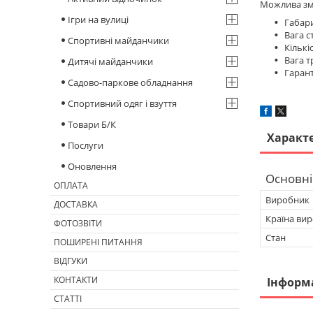
Можлива змі
Ігри на вулиці
Габари
Вага ст
Спортивні майданчики
Кількіс
Вага т
Дитячі майданчики
Гаранті
Садово-паркове обладнання
Спортивний одяг і взуття
Товари Б/К
Характ
Послуги
Оновлення
Основні
ОПЛАТА
Виробник
ДОСТАВКА
Країна ви
ФОТОЗВІТИ
Стан
ПОШИРЕНІ ПИТАННЯ
ВІДГУКИ
КОНТАКТИ
Інформ
СТАТТІ