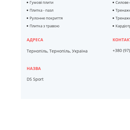
Гумові плити
Силове
Плитка - пазл
Тренаж
Рулонне покриття
Тренаже
Плитка з травою
Кардіо
+380 (97
Тернопіль, Тернопіль, Україна
DS Sport