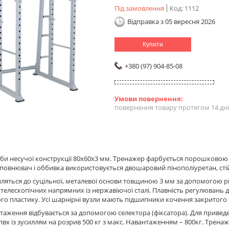
Під замовлення
Код:
1112
Відправка з 05 вересня 2026
Купити
+380 (97) 904-85-08
повернення товару протягом 14 дн
би несучої конструкції 80х60х3 мм. Тренажер фарбується порошково
аповнювач і оббивка використовується двошаровий пінополіуретан, стій
пляться до суцільної, металевої основи товщиною 3 мм за допомогою рі
елескопічних напрямних із нержавіючої сталі. Плавність регулювань до
го пластику. Усі шарнірні вузли мають підшипники кочення закритого 
таження відбувається за допомогою селектора (фіксатора). Для приведе
пвх із зусиллям на розрив 500 кг з макс. Навантаженням – 800кг. Тре