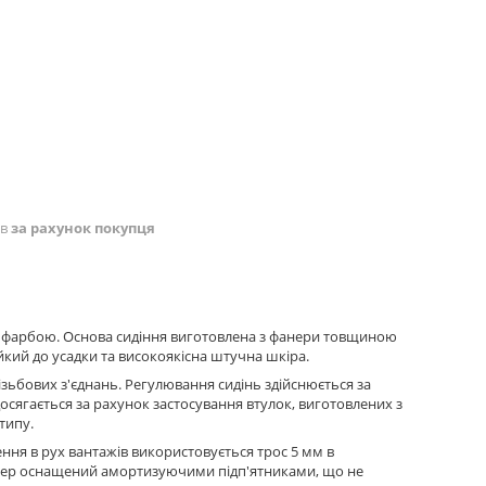
ів
за рахунок покупця
ю фарбою. Основа сидіння виготовлена з фанери товщиною
кий до усадки та високоякісна штучна шкіра.
зьбових з'єднань. Регулювання сидінь здійснюється за
сягається за рахунок застосування втулок, виготовлених з
типу.
ння в рух вантажів використовується трос 5 мм в
нажер оснащений амортизуючими підп'ятниками, що не