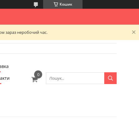
Кошик
ком зараз неробочий час.
авка
акти