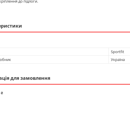
ріплення до підлоги.
еристики
Sportfit
робник
Україна
ація для замовлення
 ₴