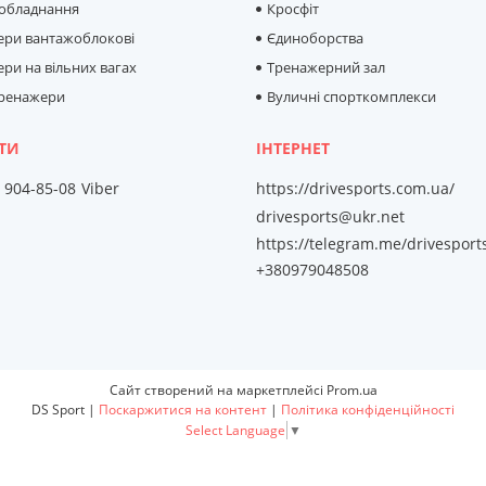
 обладнання
Кросфіт
ери вантажоблокові
Єдиноборства
ри на вільних вагах
Тренажерний зал
тренажери
Вуличні спорткомплекси
) 904-85-08
Viber
https://drivesports.com.ua/
drivesports@ukr.net
https://telegram.me/drivesport
+380979048508
Сайт створений на маркетплейсі
Prom.ua
DS Sport |
Поскаржитися на контент
|
Політика конфіденційності
Select Language
▼