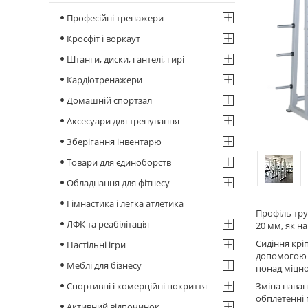
Професійні тренажери
Кросфіт і воркаут
Штанги, диски, гантелі, гирі
Кардіотренажери
Домашній спортзал
Аксесуари для тренування
Зберігання інвентарю
Товари для єдиноборств
Обладнання для фітнесу
Гімнастика і легка атлетика
Профіль тру
ЛФК та реабілітація
20 мм, як н
Сидіння крі
Настільні ігри
допомогою т
Меблі для бізнесу
понад міцно
Спортивні і комерційні покриття
Зміна наван
обплетенні 
Активний відпочинок