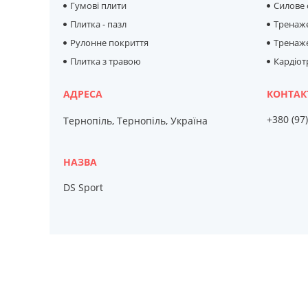
Гумові плити
Силове
Плитка - пазл
Тренаж
Рулонне покриття
Тренаже
Плитка з травою
Кардіо
+380 (97
Тернопіль, Тернопіль, Україна
DS Sport