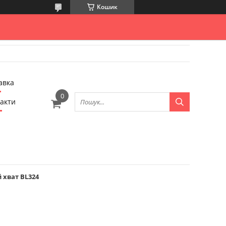
Кошик
авка
акти
 хват BL324