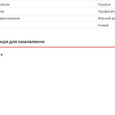
робник
Україна
ння
Професійн
авантаження
Вільний в
Новий
ація для замовлення
 ₴