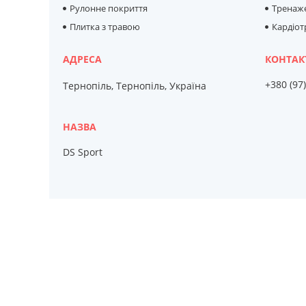
Рулонне покриття
Тренаже
Плитка з травою
Кардіо
+380 (97
Тернопіль, Тернопіль, Україна
DS Sport