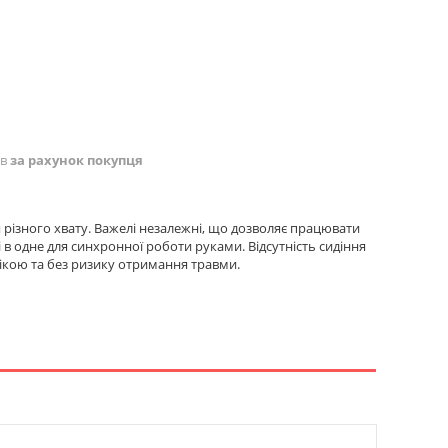
ів
за рахунок покупця
 різного хвату. Важелі незалежні, що дозволяє працювати
і в одне для синхронної роботи руками. Відсутність сидіння
хнікою та без ризику отримання травми.