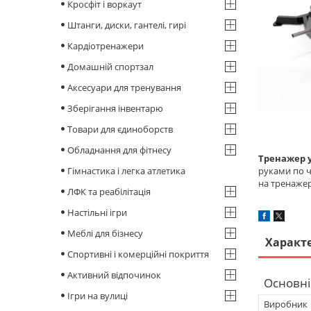
Кросфіт і воркаут
Штанги, диски, гантелі, гирі
Кардіотренажери
Домашній спортзал
Аксесуари для тренування
Зберігання інвентарю
Товари для єдиноборств
Обладнання для фітнесу
Тренажер у
Гімнастика і легка атлетика
руками по ч
на тренажер
ЛФК та реабілітація
Настільні ігри
Меблі для бізнесу
Характ
Спортивні і комерційні покриття
Активний відпочинок
Основні
Ігри на вулиці
Виробник