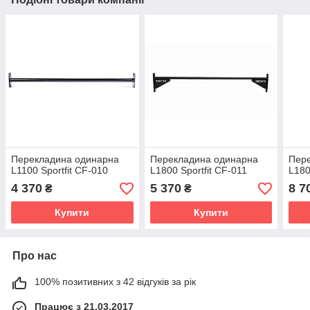
Перекладина одинарна
Перекладина одинарна
Пере
L1100 Sportfit CF-010
L1800 Sportfit CF-011
L180
4 370
5 370
8 7
₴
₴
Купити
Купити
Про нас
100% позитивних з 42 відгуків за рік
Працює з 21.03.2017