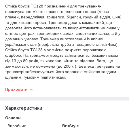
Стійка брусів TC128 призначений для тренування-
прокачування м'язів верхнього плечового пояса (м'язи
плечей, передпліччя, трицепси, біцепси, грудний відділ, шия)
та для хитання преса. Тренажер досить компактний, що
дозволяє його встановлювати та використовувати не лише у
фітнес-центрах, тренажерних залах, спортивних залах, а й у
домашніх умовах. Тренажер виготовлений із якісної
української сталі (профільна труба з товщиною стінки 4мм).
Стійка бруса TC128 має якісне покриття порошковою
фарбою. На тренажері можуть займатися всі бажаючі віком
від 13 до 80 років, як чоловіки, жінки та підлітки. Вага, що
займаються, не обмежена (до 200 кг). Безпека тренувань на
тренажері забезпечується його хорошою стійкістю завдяки
щільним, гумовим підп'ятникам.
Приховати
Характеристики
Основні
Виробник
BruStyle