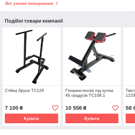
Всі умови повернення
Подібні товари компанії
Стійка бруси TC128
Гіперекстензія під кутом
Твіс
45 градусів TC108.1
122
7 100
10 556
58 
₴
₴
Купити
Купити