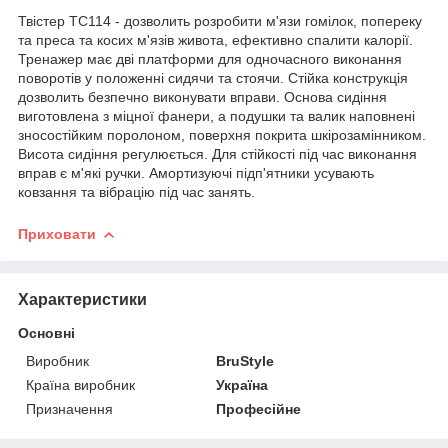
Твістер ТС114 - дозволить розробити м'язи гомілок, попереку
та преса та косих м'язів живота, ефективно спалити калорії.
Тренажер має дві платформи для одночасного виконання
поворотів у положенні сидячи та стоячи. Стійка конструкція
дозволить безпечно виконувати вправи. Основа сидіння
виготовлена з міцної фанери, а подушки та валик наповнені
зносостійким поролоном, поверхня покрита шкірозамінником.
Висота сидіння регулюється. Для стійкості під час виконання
вправ є м'які ручки. Амортизуючі підп'ятники усувають
ковзання та вібрацію під час занять.
Приховати
Характеристики
Основні
Виробник
BruStyle
Країна виробник
Україна
Призначення
Професійне