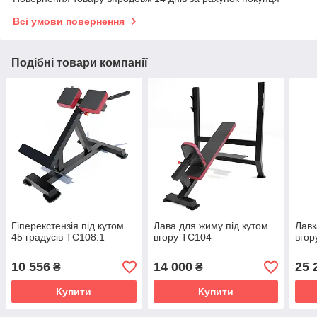
Всі умови повернення
Подібні товари компанії
Гіперекстензія під кутом
Лава для жиму під кутом
Лавк
45 градусів TC108.1
вгору TC104
вгор
10 556
14 000
25 
₴
₴
Купити
Купити