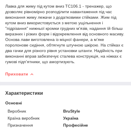
Лавка для жиму під кутом вниз TC106.1 - тренажер, що
дозволяє рівномірно розподілити навантаження під час
виконання жиму лежачи з додатковими стійками. Жим під
кутом вниз використовується з метою ущільнення і
"підрізання" нижньої кромки грудних м'язів, надання їй більш
виразних і різких форм і відокремлення від основного масиву.
Основа лави виготовлена із міцної фанери, а м'яке
поролонове сидіння, обтягнуте штучною шкірою. На стійках є
два гачки для різного рівня установки штанги. Надійність при
виконанні вправ забезпечує сталева конструкція, на ніжках є
гумові підп'ятники, що амортизують.
Приховати
Характеристики
Основні
Виробник
BruStyle
Країна виробник
Україна
Призначення
Професійне