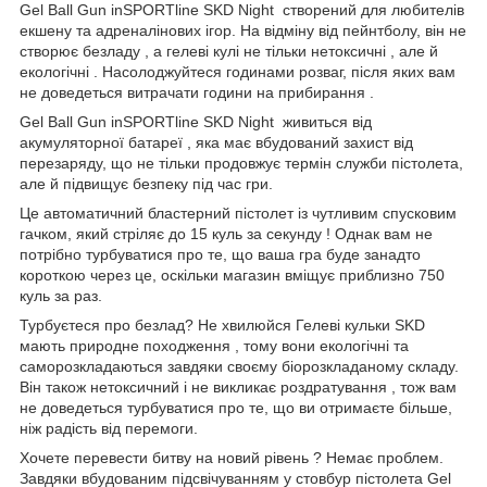
Gel Ball Gun inSPORTline SKD Night створений для любителів
екшену та адреналінових ігор. На відміну від пейнтболу, він не
створює безладу , а гелеві кулі не тільки нетоксичні , але й
екологічні . Насолоджуйтеся годинами розваг, після яких вам
не доведеться витрачати години на прибирання .
Gel Ball Gun inSPORTline SKD Night живиться від
акумуляторної батареї , яка має вбудований захист від
перезаряду, що не тільки продовжує термін служби пістолета,
але й підвищує безпеку під час гри.
Це автоматичний бластерний пістолет із чутливим спусковим
гачком, який стріляє до 15 куль за секунду ! Однак вам не
потрібно турбуватися про те, що ваша гра буде занадто
короткою через це, оскільки магазин вміщує приблизно 750
куль за раз.
Турбуєтеся про безлад? Не хвилюйся Гелеві кульки SKD
мають природне походження , тому вони екологічні та
саморозкладаються завдяки своєму біорозкладаному складу.
Він також нетоксичний і не викликає роздратування , тож вам
не доведеться турбуватися про те, що ви отримаєте більше,
ніж радість від перемоги.
Хочете перевести битву на новий рівень ? Немає проблем.
Завдяки вбудованим підсвічуванням у стовбур пістолета Gel