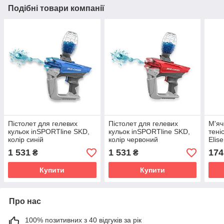
Подібні товари компанії
Пістолет для гелевих
Пістолет для гелевих
М'яч
кульок inSPORTline SKD,
кульок inSPORTline SKD,
тені
колір синій
колір червоний
Elis
пома
1 531
1 531
174
₴
₴
Купити
Купити
Про нас
100% позитивних з 40 відгуків за рік