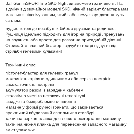
Ball Gun inSPORTline SKD Night ви зможете грати вночі . На
відміну від звичайної моделі SKD, нічний варіант бластера має
магазин з підсвічуванням, який забезпечує заряджання куль
світлом.
Будьте готові до незабутніх бійок з друзями та родиною.
Рушниця ідеально підходить для ігор на природі , тренувань
на влучність або просто для розваг на присадибній ділянці .
Отримайте власний бластер і відчуйте гострі відчуття від
стрільби гелевими кульками!
Технічний опис:
пістолет-бластер для гелевих гранул
можливість стріляти одиночними або серією пострілів
висока точність пострілів
акумулятор разом із зарядним кабелем
екологічно чисті та нетоксичні гелеві кулі
швидке та безпроблемне очищення
магазин у формі ручної гранати, що закривається
практичний вбудований світильник в стовбурі
тактична верхня планка для легкого розгортання магазину
тактична нижня планка для перенесення запасного магазину
вміст упаковки: