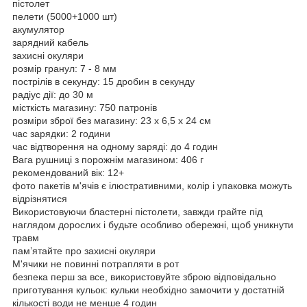
пістолет
пелети (5000+1000 шт)
акумулятор
зарядний кабель
захисні окуляри
розмір гранул: 7 - 8 мм
пострілів в секунду: 15 дробин в секунду
радіус дії: до 30 м
місткість магазину: 750 патронів
розміри зброї без магазину: 23 х 6,5 х 24 см
час зарядки: 2 години
час відтворення на одному заряді: до 4 годин
Вага рушниці з порожнім магазином: 406 г
рекомендований вік: 12+
фото пакетів м'ячів є ілюстративними, колір і упаковка можуть
відрізнятися
Використовуючи бластерні пістолети, завжди грайте під
наглядом дорослих і будьте особливо обережні, щоб уникнути
травм
пам’ятайте про захисні окуляри
М'ячики не повинні потрапляти в рот
безпека перш за все, використовуйте зброю відповідально
приготування кульок: кульки необхідно замочити у достатній
кількості води не менше 4 годин