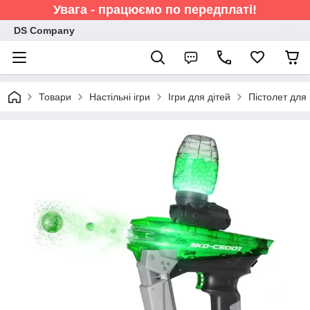
Увага - працюємо по передплаті!
DS Company
Товари
Настільні ігри
Ігри для дітей
Пістолет для