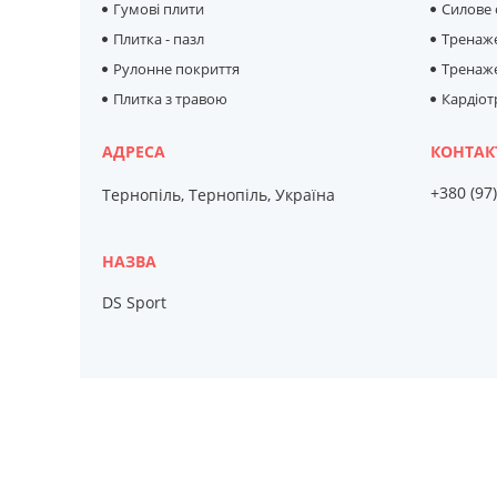
Гумові плити
Силове
Плитка - пазл
Тренаж
Рулонне покриття
Тренаже
Плитка з травою
Кардіо
+380 (97
Тернопіль, Тернопіль, Україна
DS Sport