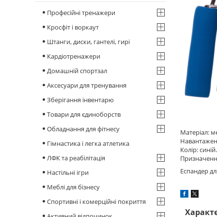
Професійні тренажери
Кросфіт і воркаут
Штанги, диски, гантелі, гирі
Кардіотренажери
Домашній спортзал
Аксесуари для тренування
Зберігання інвентарю
Товари для єдиноборств
Обладнання для фітнесу
Матеріал: м
Навантаженн
Гімнастика і легка атлетика
Колір: синій.
ЛФК та реабілітація
Призначення
Еспандер дл
Настільні ігри
Меблі для бізнесу
Спортивні і комерційні покриття
Характ
Активний відпочинок