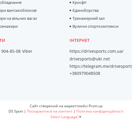
 обладнання
Кросфіт
ери вантажоблокові
Єдиноборства
ри на вільних вагах
Тренажерний зал
тренажери
Вуличні спорткомплекси
) 904-85-08
Viber
https://drivesports.com.ua/
drivesports@ukr.net
https://telegram.me/drivesport
+380979048508
Сайт створений на маркетплейсі
Prom.ua
DS Sport |
Поскаржитися на контент
|
Політика конфіденційності
Select Language
▼