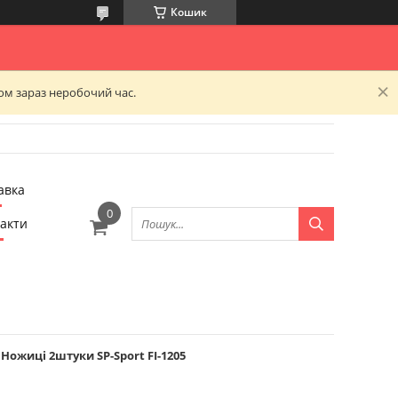
Кошик
ком зараз неробочий час.
авка
акти
ожиці 2штуки SP-Sport FI-1205