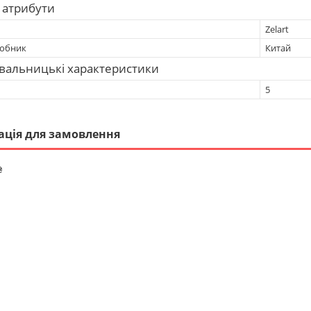
 атрибути
Zelart
робник
Китай
вальницькі характеристики
5
ація для замовлення
₴