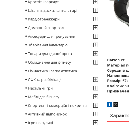
Кросфіт і воркаут
Штанги, диски, гантелі, гирі
Кардіотренажери
Домашній спортзал
Аксесуари для тренування
Зберігання інвентарю
Товари для єдиноборств
Вага:
5 кг.
Обладнання для фітнесу
Матеріал п
Середній 
Гімнастика і легка атлетика
Наповнюва
ЛФК та реабілітація
Розмір:
67х
Колір:
чорни
Настільні ігри
Призначен
Меблі для бізнесу
Спортивні і комерційні покриття
Активний відпочинок
Характ
Ігри на вулиці