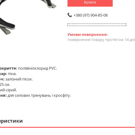
Купити
+380 (97) 904-85-08
повернення товару протягом 14 дн
окриття:
полівінілхлорид PVC.
шар:
піна.
ч:
залізний пісок.
25 см.
й-сірий.
ня:
для силових тренувань і кросфіту.
еристики