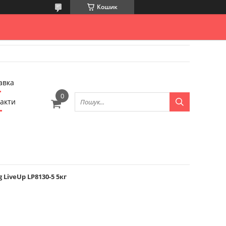
Кошик
авка
акти
LiveUp LP8130-5 5кг