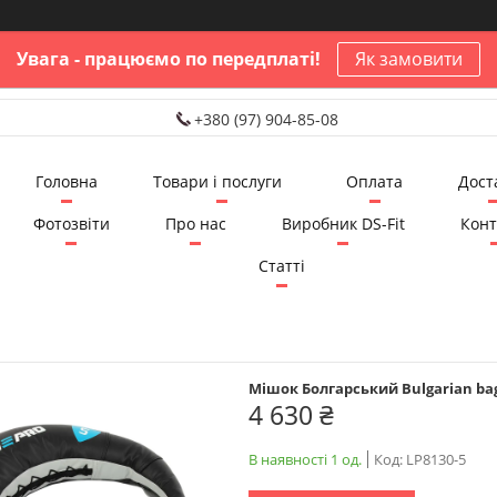
Увага - працюємо по передплаті!
Як замовити
+380 (97) 904-85-08
Головна
Товари і послуги
Оплата
Дост
Фотозвіти
Про нас
Виробник DS-Fit
Конт
Статті
Мішок Болгарський Bulgarian bag 
4 630 ₴
В наявності 1 од.
Код:
LP8130-5