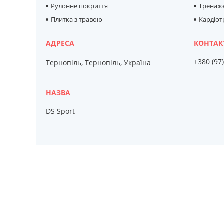
Рулонне покриття
Тренаже
Плитка з травою
Кардіо
+380 (97
Тернопіль, Тернопіль, Україна
DS Sport