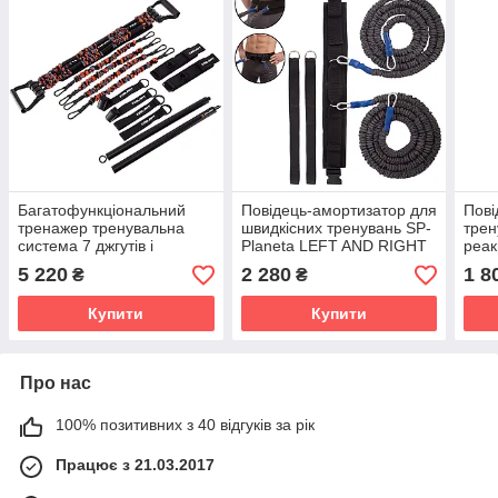
Багатофункціональний
Повідець-амортизатор для
Пові
тренажер тренувальна
швидкісних тренувань SP-
трен
система 7 джгутів і
Planeta LEFT AND RIGHT
реак
Resistance Bar Zelart FI-
RUNNING TRAINER FI-
STRA
5 220
2 280
1 8
₴
₴
7843-35 чорний-
3023 довжина 2,5см
пом
помаранчевий
чорний-сірий
Купити
Купити
Про нас
100% позитивних з 40 відгуків за рік
Працює з 21.03.2017