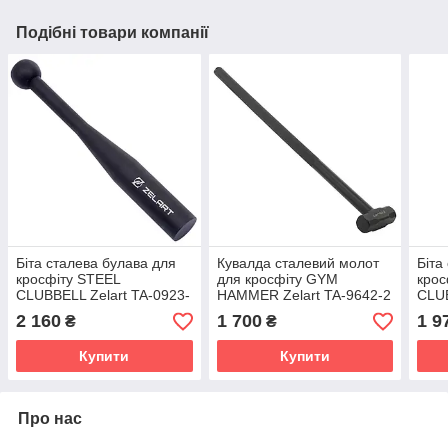
Подібні товари компанії
Біта сталева булава для
Кувалда сталевий молот
Біта
кросфіту STEEL
для кросфіту GYM
крос
CLUBBELL Zelart TA-0923-
HAMMER Zelart TA-9642-2
CLUB
5 вага 5кг чорний
2кг чорний
4 4к
2 160
1 700
1 9
₴
₴
Купити
Купити
Про нас