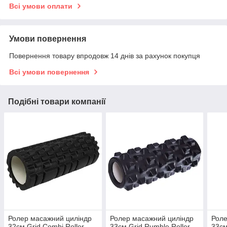
Всі умови оплати
Умови повернення
Повернення товару впродовж 14 днів за рахунок покупця
Всі умови повернення
Подібні товари компанії
Ролер масажний циліндр
Ролер масажний циліндр
Роле
32см Grid Combi Roller
33см Grid Rumble Roller
33см