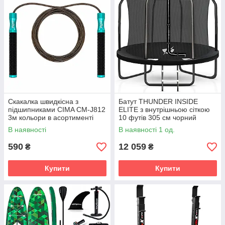
Скакалка швидкісна з
Батут THUNDER INSIDE
підшипниками CIMA CM-J812
ELITE з внутрішньою сіткою
3м кольори в асортименті
10 футів 305 см чорний
В наявності
В наявності 1 од.
590
12 059
₴
₴
Купити
Купити