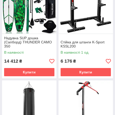
Надувна SUP дошка
(Сапборд) THUNDER CAMO
Стійка для штанги K-Sport
350
KSSL200
В наявності
В наявності 1 од.
14 412
6 176
₴
₴
Купити
Купити