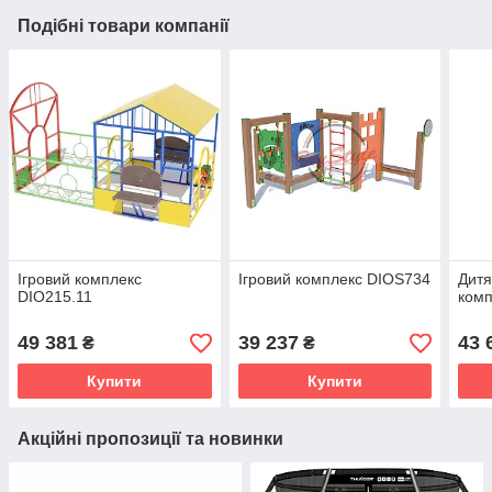
Подібні товари компанії
Ігровий комплекс
Ігровий комплекс DIOS734
Дитя
DIO215.11
комп
49 381
39 237
43 
₴
₴
Купити
Купити
Акційні пропозиції та новинки