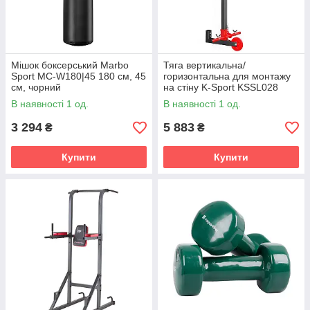
Мішок боксерський Marbo
Тяга вертикальна/
Sport MC-W180|45 180 см, 45
горизонтальна для монтажу
см, чорний
на стіну K-Sport KSSL028
В наявності 1 од.
В наявності 1 од.
3 294
5 883
₴
₴
Купити
Купити