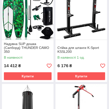
Надувна SUP дошка
(Сапборд) THUNDER CAMO
Стійка для штанги K-Sport
350
KSSL200
В наявності
В наявності 1 од.
14 412
6 176
₴
₴
Купити
Купити