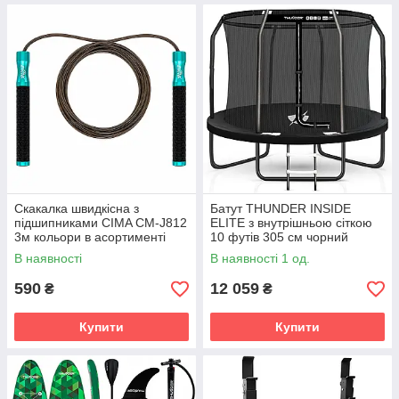
Скакалка швидкісна з
Батут THUNDER INSIDE
підшипниками CIMA CM-J812
ELITE з внутрішньою сіткою
3м кольори в асортименті
10 футів 305 см чорний
В наявності
В наявності 1 од.
590
12 059
₴
₴
Купити
Купити