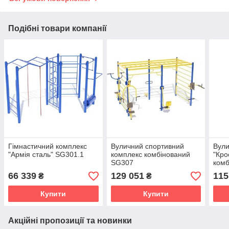
Подібні товари компанії
Гімнастичний комплекс
Вуличний спортивний
Вули
"Армія сталь" SG301.1
комплекс комбінований
"Кро
SG307
комб
SG1
66 339
129 051
115
₴
₴
Купити
Купити
Акційні пропозиції та новинки