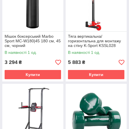
Мішок боксерський Marbo
Тяга вертикальна/
Sport MC-W180|45 180 см, 45
горизонтальна для монтажу
см, чорний
на стіну K-Sport KSSL028
В наявності 1 од.
В наявності 1 од.
3 294
5 883
₴
₴
Купити
Купити