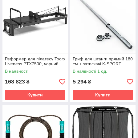
Реформер для пілатесу Toorx
Гриф для штанги прямий 180
Liveness PTX7500, чорний
см + затискачі K-SPORT
В наявності
В наявності 1 од.
168 823
5 294
₴
₴
Купити
Купити