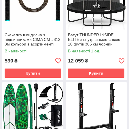
Скакалка швидкісна з
Батут THUNDER INSIDE
підшипниками CIMA CM-J812
ELITE з внутрішньою сіткою
3м кольори в асортименті
10 футів 305 см чорний
В наявності
В наявності 1 од.
590
12 059
₴
₴
Купити
Купити