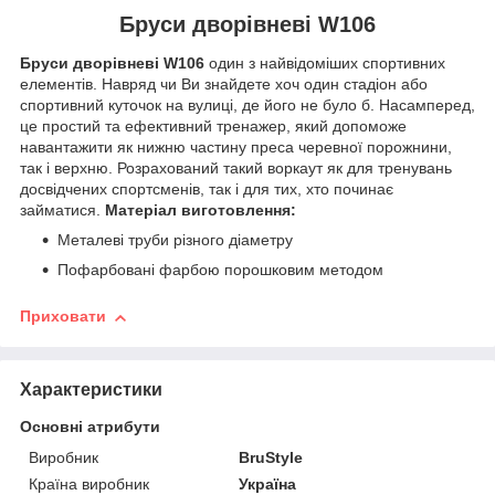
Бруси дворівневі W106
Бруси дворівневі W106
один з найвідоміших спортивних
елементів. Навряд чи Ви знайдете хоч один стадіон або
спортивний куточок на вулиці, де його не було б. Насамперед,
це простий та ефективний тренажер, який допоможе
навантажити як нижню частину преса черевної порожнини,
так і верхню. Розрахований такий воркаут як для тренувань
досвідчених спортсменів, так і для тих, хто починає
займатися.
Матеріал виготовлення:
Металеві труби різного діаметру
Пофарбовані фарбою порошковим методом
Приховати
Характеристики
Основні атрибути
Виробник
BruStyle
Країна виробник
Україна