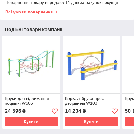
Повернення товару впродовж 14 днів за рахунок покупця
Всі умови повернення
Подібні товари компанії
Бруси для віджимання
Воркаут бруси-прес
Брус
подвійні W506
дворівневі W103
24 596
14 234
50 
₴
₴
Купити
Купити