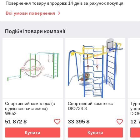
Повернення товару впродовж 14 днів за рахунок покупця
Всі умови повернення
Подібні товари компанії
Спортивний комплекс (з
Спортивний комплекс
Турн
підвісною системою)
DIO734.3
упор
W652
DIO6
51 872
33 395
12 
₴
₴
Купити
Купити