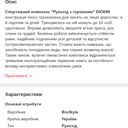
Опис
Спортивний комплекс "Рукохід з турніками" DIO699
конструкція якого призначена для занять не лише дорослих, а
й підлітків та дітей. Тренуватись на ній можуть до 10 осіб
одночасно. Вправи дозволяють зміцнити м'язи преса, рук,
спини та грудей. Безпека роботи забезпечується стійкістю
рами, надійним з'єднанням усіх деталей та відсутністю
гострих/випираючих частин. Стовпи мають наверша, що
запобігають попаданню води, яка сприяє розвитку корозії.
Таким чином, вуличні гімнастичні комплекси відрізняються
тривалим експлуатаційним терміном навіть за постійного
впливу несприятливих кліматичних умов.
Приховати
Характеристики
Основні атрибути
Виробник
BruStyle
Країна виробник
Україна
Тип
Рукохід