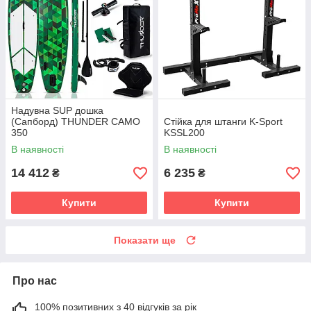
Надувна SUP дошка
(Сапборд) THUNDER CAMO
Стійка для штанги K-Sport
350
KSSL200
В наявності
В наявності
14 412
6 235
₴
₴
Купити
Купити
Показати ще
Про нас
100% позитивних з 40 відгуків за рік