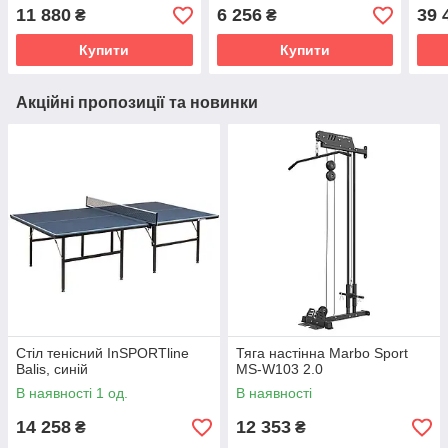
11 880
6 256
39 
₴
₴
Купити
Купити
Акційні пропозиції та новинки
Стіл тенісний InSPORTline
Тяга настінна Marbo Sport
Balis, синій
MS-W103 2.0
В наявності 1 од.
В наявності
14 258
12 353
₴
₴