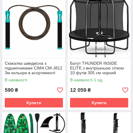
Скакалка швидкісна з
Батут THUNDER INSIDE
підшипниками CIMA CM-J812
ELITE з внутрішньою сіткою
3м кольори в асортименті
10 футів 305 см чорний
В наявності
В наявності 1 од.
590
12 059
₴
₴
Купити
Купити