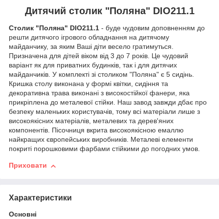
Дитячий столик "Поляна" DIO211.1
Столик "Поляна" DIO211.1
- буде чудовим доповненням до
решти дитячого ігрового обладнання на дитячому
майданчику, за яким Ваші діти весело гратимуться.
Призначена для дітей віком від 3 до 7 років. Це чудовий
варіант як для приватних будинків, так і для дитячих
майданчиків. У комплекті зі столиком "Поляна" є 5 сидінь.
Кришка столу виконана у формі квітки, сидіння та
декоративна трава виконані з високостійкої фанери, яка
прикріплена до металевої стійки. Наш завод завжди дбає про
безпеку маленьких користувачів, тому всі матеріали лише з
високоякісних матеріалів, металевих та дерев'яних
компонентів. Пісочниця вкрита високоякісною емаллю
найкращих європейських виробників. Металеві елементи
покриті порошковими фарбами стійкими до погодних умов.
Приховати
Характеристики
Основні