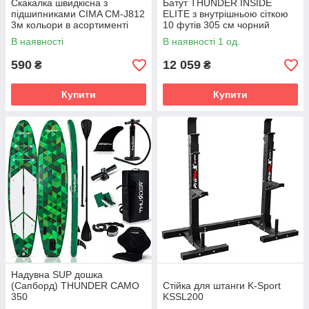
Скакалка швидкісна з
Батут THUNDER INSIDE
підшипниками CIMA CM-J812
ELITE з внутрішньою сіткою
3м кольори в асортименті
10 футів 305 см чорний
В наявності
В наявності 1 од.
590
12 059
₴
₴
Купити
Купити
Надувна SUP дошка
(Сапборд) THUNDER CAMO
Стійка для штанги K-Sport
350
KSSL200