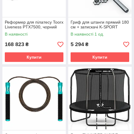
Реформер для пілатесу Toorx
Гриф для штанги прямий 180
Liveness PTX7500, чорний
см + затискачі K-SPORT
В наявності
В наявності 1 од.
168 823
5 294
₴
₴
Купити
Купити