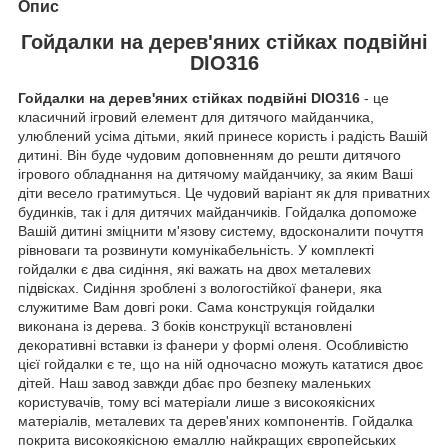
Опис
Гойдалки на дерев'яних стійках подвійні
DIO316
Гойдалки на дерев'яних стійках подвійні DIO316
- це
класичний ігровий елемент для дитячого майданчика,
улюблений усіма дітьми, який принесе користь і радість Вашій
дитині. Він буде чудовим доповненням до решти дитячого
ігрового обладнання на дитячому майданчику, за яким Ваші
діти весело гратимуться. Це чудовий варіант як для приватних
будинків, так і для дитячих майданчиків. Гойдалка допоможе
Вашій дитині зміцнити м'язову систему, вдосконалити почуття
рівноваги та розвинути комунікабельність. У комплекті
гойдалки є два сидіння, які важать на двох металевих
підвісках. Сидіння зроблені з вологостійкої фанери, яка
служитиме Вам довгі роки. Сама конструкція гойдалки
виконана із дерева. З боків конструкції встановлені
декоративні вставки із фанери у формі оленя. Особливістю
цієї гойдалки є те, що на ній одночасно можуть кататися двоє
дітей. Наш завод завжди дбає про безпеку маленьких
користувачів, тому всі матеріали лише з високоякісних
матеріалів, металевих та дерев'яних компонентів. Гойдалка
покрита високоякісною емаллю найкращих європейських