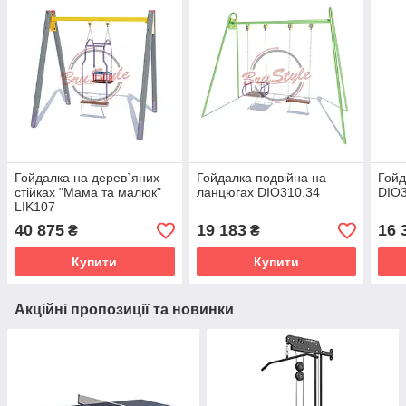
Гойдалка на дерев`яних
Гойдалка подвійна на
Гойд
стійках "Мама та малюк"
ланцюгах DIO310.34
DIO3
LIK107
40 875
19 183
16 
₴
₴
Купити
Купити
Акційні пропозиції та новинки