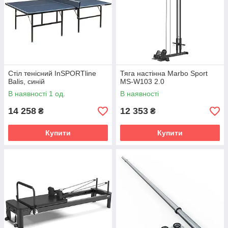
Стіл тенісний InSPORTline
Тяга настінна Marbo Sport
Balis, синій
MS-W103 2.0
В наявності 1 од.
В наявності
14 258
12 353
₴
₴
Купити
Купити