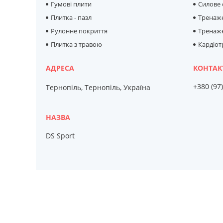
Гумові плити
Силове
Плитка - пазл
Тренаж
Рулонне покриття
Тренаже
Плитка з травою
Кардіо
+380 (97
Тернопіль, Тернопіль, Україна
DS Sport