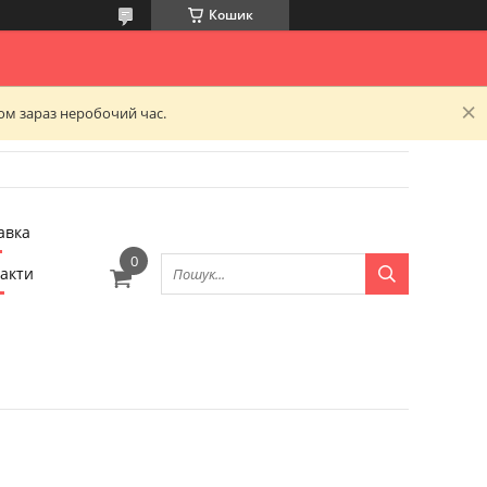
Кошик
ком зараз неробочий час.
авка
акти