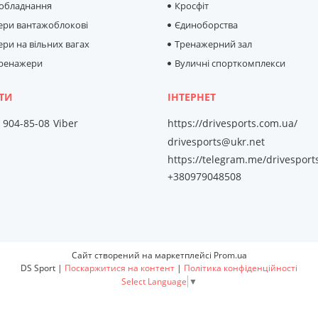
 обладнання
Кросфіт
ери вантажоблокові
Єдиноборства
ри на вільних вагах
Тренажерний зал
тренажери
Вуличні спорткомплекси
) 904-85-08
Viber
https://drivesports.com.ua/
drivesports@ukr.net
https://telegram.me/drivesport
+380979048508
Сайт створений на маркетплейсі
Prom.ua
DS Sport |
Поскаржитися на контент
|
Політика конфіденційності
Select Language
▼