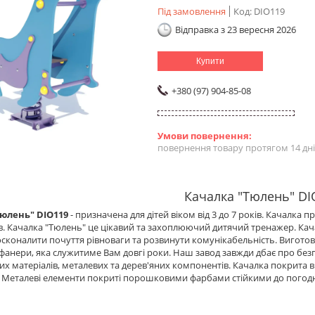
Під замовлення
Код:
DIO119
Відправка з 23 вересня 2026
Купити
+380 (97) 904-85-08
повернення товару протягом 14 дн
Качалка "Тюлень" DI
юлень" DIO119
- призначена для дітей віком від 3 до 7 років. Качалка п
. Качалка "Тюлень" це цікавий та захоплюючий дитячий тренажер. Ка
осконалити почуття рівноваги та розвинути комунікабельність. Виготов
 фанери, яка служитиме Вам довгі роки. Наш завод завжди дбає про без
их матеріалів, металевих та дерев'яних компонентів. Качалка покрит
. Металеві елементи покриті порошковими фарбами стійкими до погод