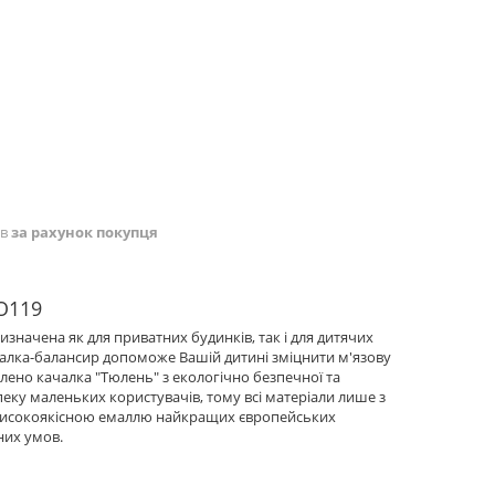
ів
за рахунок покупця
O119
ризначена як для приватних будинків, так і для дитячих
чалка-балансир допоможе Вашій дитині зміцнити м'язову
лено качалка "Тюлень" з екологічно безпечної та
пеку маленьких користувачів, тому всі матеріали лише з
а високоякісною емаллю найкращих європейських
них умов.