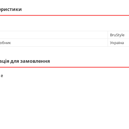
еристики
BruStyle
робник
Україна
ація для замовлення
 ₴