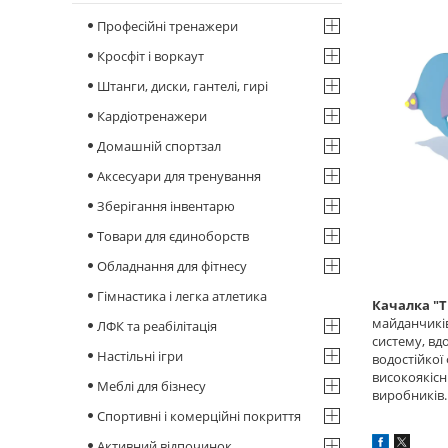
Професійні тренажери
Кросфіт і воркаут
Штанги, диски, гантелі, гирі
Кардіотренажери
Домашній спортзал
Аксесуари для тренування
Зберігання інвентарю
Товари для єдиноборств
Обладнання для фітнесу
Гімнастика і легка атлетика
Качалка "Т
майданчиків
ЛФК та реабілітація
систему, вд
Настільні ігри
водостійкої
високоякісн
Меблі для бізнесу
виробників
Спортивні і комерційні покриття
Активний відпочинок