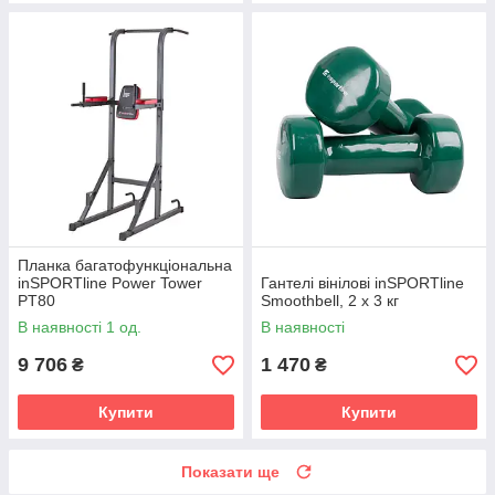
Планка багатофункціональна
inSPORTline Power Tower
Гантелі вінілові inSPORTline
PT80
Smoothbell, 2 x 3 кг
В наявності 1 од.
В наявності
9 706
1 470
₴
₴
Купити
Купити
Показати ще