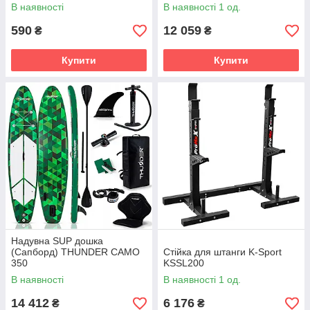
В наявності
В наявності 1 од.
590
12 059
₴
₴
Купити
Купити
Надувна SUP дошка
(Сапборд) THUNDER CAMO
Стійка для штанги K-Sport
350
KSSL200
В наявності
В наявності 1 од.
14 412
6 176
₴
₴