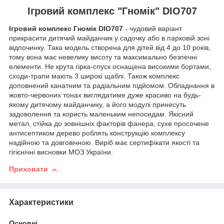
Ігровий комплекс "Гномік" DIO707
Ігровий комплекс Гномік DIO707
- чудовий варіант
прикрасити дитячий майданчик у садочку або в парковій зоні
відпочинку. Така модель створена для дітей від 4 до 10 років,
тому вона має невелику висоту та максимально безпечні
елементи. Не крута гірка-спуск оснащена високими бортами,
сходи-трапи мають 3 широкі щаблі. Також комплекс
доповнений канатним та радіальним підйомом. Обладнання в
жовто-червоних тонах виглядатиме дуже красиво на будь-
якому дитячому майданчику, а його модулі принесуть
задоволення та користь маленьким непосидам. Якісний
метал, стійка до зовнішніх факторів фанера, сухе просочене
антисептиком дерево роблять конструкцію комплексу
надійною та довговічною. Виріб має сертифікати якості та
гігієнічні висновки МОЗ України.
Приховати
Характеристики
Основні