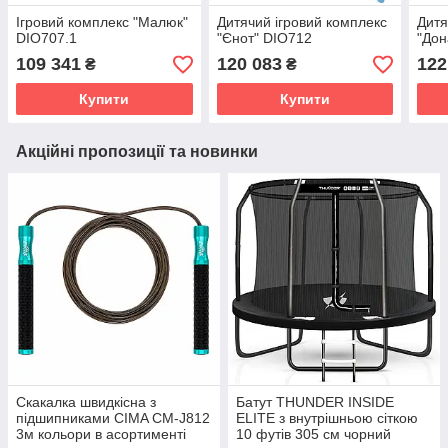
Ігровий комплекс "Малюк"
Дитячий ігровий комплекс
Дитя
DIO707.1
"Єнот" DIO712
"Дон
109 341
120 083
122
₴
₴
Купити
Купити
Акційні пропозиції та новинки
Скакалка швидкісна з
Батут THUNDER INSIDE
підшипниками CIMA CM-J812
ELITE з внутрішньою сіткою
3м кольори в асортименті
10 футів 305 см чорний