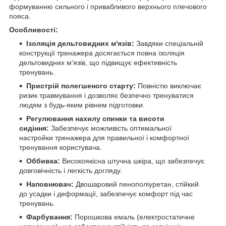
формуванню сильного і привабливого верхнього плечового
пояса.
Особливості:
Ізоляція дельтовидних м'язів:
Завдяки спеціальній
конструкції тренажера досягається повна ізоляція
дельтовидних м'язів, що підвищує ефективність
тренувань.
Пристрій полегшеного старту:
Повністю виключає
ризик травмування і дозволяє безпечно тренуватися
людям з будь-яким рівнем підготовки.
Регулювання нахилу спинки та висоти
сидіння:
Забезпечує можливість оптимальної
настройки тренажера для правильної і комфортної
тренування користувача.
Оббивка:
Високоякісна штучна шкіра, що забезпечує
довговічність і легкість догляду.
Наповнювач:
Двошаровий пенополіуретан, стійкий
до усадки і деформації, забезпечує комфорт під час
тренувань.
Фарбування:
Порошкова емаль (електростатичне