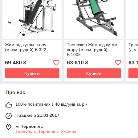
Жим під кутом вгору
Тренажер Жим під кутом
Тре
(м'язи грудей) B.322
вгору (м'язи грудей)
(дел
B.1005
69 480
63 610
63 
₴
₴
Купити
Купити
Про нас
100% позитивних з 40 відгуків за рік
Працює з 21.03.2017
м. Тернопіль
Тернопіль, Тернопіль, Україна