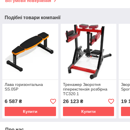
Всі умови повернення
Подібні товари компанії
Лава горизонтальна
Тренажер Зворотня
Звор
SS.05P
гіперекстензія розбірна
Spor
TC320.1
6 587
26 123
19 
₴
₴
Купити
Купити
Про нас