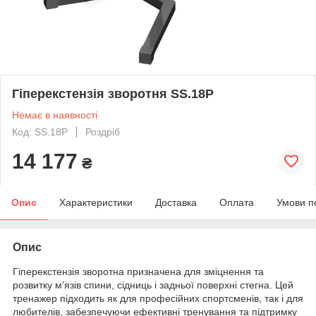
Гіперекстензія зворотня SS.18P
Немає в наявності
Код: SS.18P
Роздріб
14 177
₴
Опис
Характеристики
Доставка
Оплата
Умови п
Опис
Гіперекстензія зворотна призначена для зміцнення та
розвитку м'язів спини, сідниць і задньої поверхні стегна. Цей
тренажер підходить як для професійних спортсменів, так і для
любителів, забезпечуючи ефективні тренування та підтримку