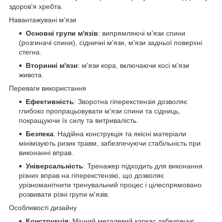
здоров'я хребта.
Навантажувані м'язи
Основні групи м'язів
: випрямляючі м'язи спини
(розгиначі спини), сідничні м'язи, м'язи задньої поверхні
стегна.
Вторинні м'язи
: м'язи кора, включаючи косі м'язи
живота.
Переваги використання
Ефективність
: Зворотна гіперекстензія дозволяє
глибоко пропрацьовувати м'язи спини та сідниць,
покращуючи їх силу та витривалість.
Безпека
: Надійна конструкція та якісні матеріали
мінімізують ризик травм, забезпечуючи стабільність при
виконанні вправ.
Універсальність
: Тренажер підходить для виконання
різних вправ на гіперекстензію, що дозволяє
урізноманітнити тренувальний процес і цілеспрямовано
розвивати різні групи м'язів.
Особливості дизайну
Конструкція
: Міцний металевий каркас забезпечує