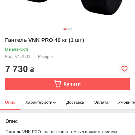
Гантель VNK PRO 40 кг (1 шт)
В наявності
Код: VNK001
Роздріб
7 730
₴
Купити
Опис
Характеристики
Доставка
Оплата
Умови п
Опис
Гантель VNK PRO - це цілісна гантель з прямим грифом.