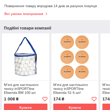
Повернення товару впродовж 14 днів за рахунок покупця
Всі умови повернення
Подібні товари компанії
М'ячі для настільного
М'ячі для настільного
М'яч
тенісу inSPORTline
тенісу inSPORTline
тені
Elisenda BW 100 шт.
Elisenda S1 6 шт/
Elis
помаранчеві
пома
1 008
174
174
₴
₴
Купити
Купити