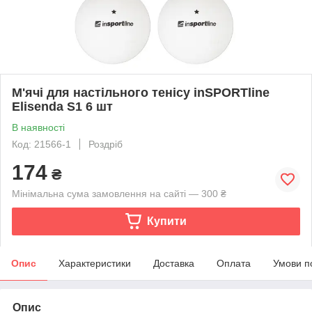
М'ячі для настільного тенісу inSPORTline
Elisenda S1 6 шт
В наявності
Код: 21566-1
Роздріб
174
₴
Мінімальна сума замовлення на сайті — 300 ₴
Купити
Опис
Характеристики
Доставка
Оплата
Умови п
Опис