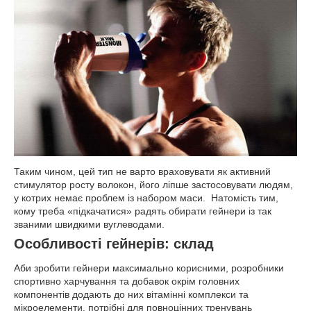
Таким чином, цей тип не варто враховувати як активний
стимулятор росту волокон, його ліпше застосовувати людям,
у котрих немає проблем із набором маси. Натомість тим,
кому треба «підкачатися» радять обирати гейнери із так
званими швидкими вуглеводами.
Особливості гейнерів: склад
Аби зробити гейнери максимально корисними, розробники
спортивно харчування та добавок окрім головних
компонентів додають до них вітамінні комплекси та
мікроелементи, потрібні для повноцінних тренувань