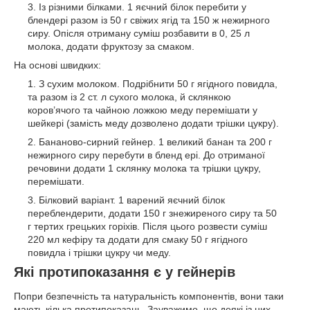
Із різними білками. 1 яєчний білок перебити у
блендері разом із 50 г свіжих ягід та 150 ж нежирного
сиру. Опісля отриману суміш розбавити в 0, 25 л
молока, додати фруктозу за смаком.
На основі швидких:
З сухим молоком. Подрібнити 50 г ягідного повидла,
та разом із 2 ст. л сухого молока, й склянкою
коров’ячого та чайною ложкою меду перемішати у
шейкері (замість меду дозволено додати трішки цукру).
Бананово-сирний гейнер. 1 великий банан та 200 г
нежирного сиру перебути в бленд ері. До отриманої
речовини додати 1 склянку молока та трішки цукру,
перемішати.
Білковий варіант. 1 варений яєчний білок
переблендерити, додати 150 г знежиреного сиру та 50
г тертих грецьких горіхів. Після цього розвести суміш
220 мл кефіру та додати для смаку 50 г ягідного
повидла і трішки цукру чи меду.
Які протипоказання є у гейнерів
Попри безпечність та натуральність компонентів, вони таки
мають кілька протипоказань. Зауважимо, що деякі із них