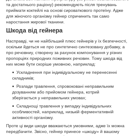
та достатнього раціону) рекомендують після тренувань
приймати коктейлі на основі сироваткового протеїну. Адже
для жіночого організму гейнер спричинить так само
наростання жирової тканини.
Шкода від гейнера
Насправді, чи не найбільший плюс гейнерів у їх безпечності,
оскільки йдеться не про синтетично синтезовану добавку, а
про речовниу, створену за рахунок компонування у різних
пропорціях природних поживних речовин. Тому шкода від
них може бути скоріше умовною, наприклад:
Ускладнення при індивідуальному не перенесенні
складників;
Розлади травлення, спровоковані неправильним
дозуванням або прийомом гейнера, котрий
зберігається у неправильних умовах;
Складнощі травлення у випадку індивідуальних
особливостей, наприклад, низькій ферментативній
активності організму.
Проте ці види шкоди вважаються умовними, адже їх можна
передбачити. Звісно, гейнер принесе «шкоду» й вашому