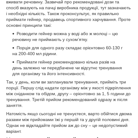
вживати речовину. Зазвичай про рекомендовані дози та
спосіб вказують на пачці виробника продукції, тут зазначають
і необхідні кількість. Також проконсультує, як правильно
приймати гейнер, продавець спортивного харчування. Проте
основні принципи такі:
Розводити гейнер можна у воді або ж молоці – цю
речовину не приймають у сухом’ятку.
Порція для одного разу складає орієнтовно 60-130 г
на 200-400 мл рідини.
Приймати гейнер рекомендовано кілька разів на
день залежно чи передбачене чи відсутнє тренування
для організму та його інтенсивності.
Так, у день, коли ви запланували тренування, прийміть три
порції. Першу слід надати організму між у якості підкріплення
між сніданком та обідом, другу – орієнтовно за 1, 5 години до
тренування. Третій прийом рекомендований одразу ж після
заняття.
Натомість якщо сьогодні не тренуєтеся, варто обійтися двома
разами між прийомами їжі у першій та у другій половині дня.
Однак не відкладайте прийом аж до сну – це недопустимий
варіант.