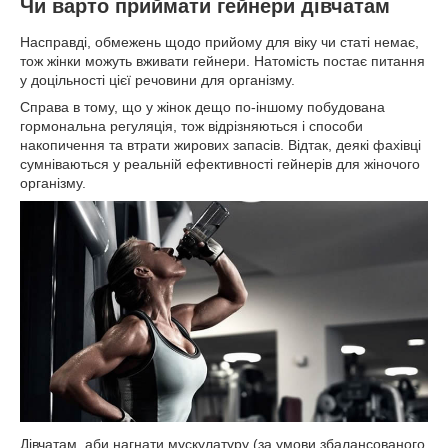
Чи варто приймати гейнери дівчатам
Насправді, обмежень щодо прийому для віку чи статі немає,
тож жінки можуть вживати гейнери. Натомість постає питання
у доцільності цієї речовини для організму.
Справа в тому, що у жінок дещо по-іншому побудована
гормональна регуляція, тож відрізняються і способи
накопичення та втрати жирових запасів. Відтак, деякі фахівці
сумніваються у реальній ефективності гейнерів для жіночого
організму.
Дівчатам, аби нагнати мускулатуру (за умови збалансованого