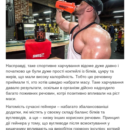
Насправді, таке спортивне харчування відоме дуже давно і
початково це були дуже прості коктейлі із білків, цукру та
жирів, що мали високу калорійність. Тобто цю речовину
приймали ті, хто хотів швидко набрати масу. Таке харчування
давало результати, оскільки в організм дійсно надходило
багато поживних речовин, котрі позитивно впливали на ріст
маси.
Натомість сучасні гейнери – набагато збалансованіші
додатки, які містять у своєму складі баланс білків та
вуглеводів, а ще – низку інших корисних речовин. Принцип
дії гейнера у тому, що вуглеводи після всмоктування у
кишечнику впливають на виробіток гормону інсуліну, котрий