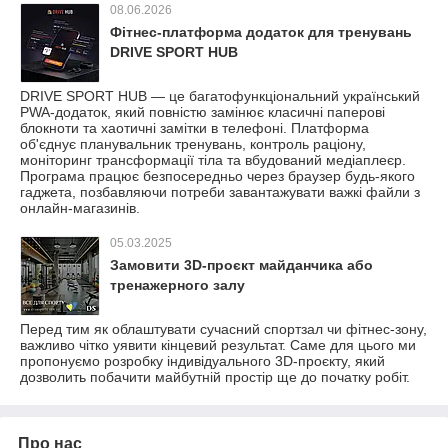
08.06.2026
Фітнес-платформа додаток для тренувань
DRIVE SPORT HUB
DRIVE SPORT HUB — це багатофункціональний український
PWA-додаток, який повністю замінює класичні паперові
блокноти та хаотичні замітки в телефоні. Платформа
об'єднує планувальник тренувань, контроль раціону,
моніторинг трансформації тіла та вбудований медіаплеєр.
Програма працює безпосередньо через браузер будь-якого
гаджета, позбавляючи потреби завантажувати важкі файли з
онлайн-магазинів.
05.03.2025
Замовити 3D-проєкт майданчика або
тренажерного залу
Перед тим як облаштувати сучасний спортзал чи фітнес-зону,
важливо чітко уявити кінцевий результат. Саме для цього ми
пропонуємо розробку індивідуального 3D-проєкту, який
дозволить побачити майбутній простір ще до початку робіт.
Про нас