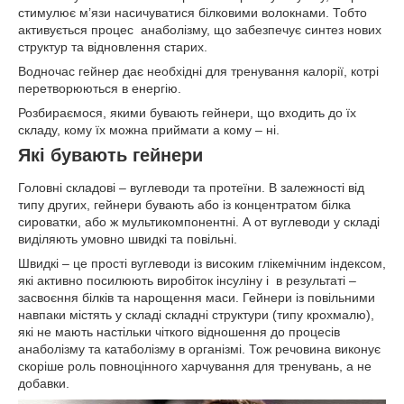
стимулює м’язи насичуватися білковими волокнами. Тобто
активується процес анаболізму, що забезпечує синтез нових
структур та відновлення старих.
Водночас гейнер дає необхідні для тренування калорії, котрі
перетворюються в енергію.
Розбираємося, якими бувають гейнери, що входить до їх
складу, кому їх можна приймати а кому – ні.
Які бувають гейнери
Головні складові – вуглеводи та протеїни. В залежності від
типу других, гейнери бувають або із концентратом білка
сироватки, або ж мультикомпонентні. А от вуглеводи у складі
виділяють умовно швидкі та повільні.
Швидкі – це прості вуглеводи із високим глікемічним індексом,
які активно посилюють виробіток інсуліну і в результаті –
засвоєння білків та нарощення маси. Гейнери із повільними
навпаки містять у складі складні структури (типу крохмалю),
які не мають настільки чіткого відношення до процесів
анаболізму та катаболізму в організмі. Тож речовина виконує
скоріше роль повноцінного харчування для тренувань, а не
добавки.