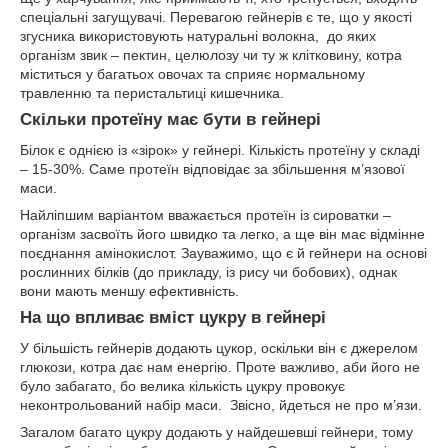
спеціальні загущувачі. Перевагою гейнерів є те, що у якості
згусника використовують натуральні волокна, до яких
організм звик – пектин, целюлозу чи ту ж клітковину, котра
міститься у багатьох овочах та сприяє нормальному
травленню та перистальтиці кишечника.
Скільки протеїну має бути в гейнері
Білок є однією із «зірок» у гейнері. Кількість протеїну у складі
– 15-30%. Саме протеїн відповідає за збільшення м’язової
маси.
Найліпшим варіантом вважається протеїн із сироватки –
організм засвоїть його швидко та легко, а ще він має відмінне
поєднання амінокислот. Зауважимо, що є й гейнери на основі
рослинних білків (до прикладу, із рису чи бобових), однак
вони мають меншу ефективність.
На що впливає вміст цукру в гейнері
У більшість гейнерів додають цукор, оскільки він є джерелом
глюкози, котра дає нам енергію. Проте важливо, аби його не
було забагато, бо велика кількість цукру провокує
неконтрольований набір маси. Звісно, йдеться не про м’язи.
Загалом багато цукру додають у найдешевші гейнери, тому