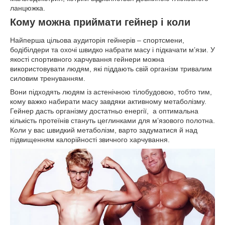
ланцюжка.
Кому можна приймати гейнер і коли
Найперша цільова аудиторія гейнерів – спортсмени,
бодібілдери та охочі швидко набрати масу і підкачати м’язи. У
якості спортивного харчування гейнери можна
використовувати людям, які піддають свій організм тривалим
силовим тренуванням.
Вони підходять людям із астенічною тілобудовою, тобто тим,
кому важко набирати масу завдяки активному метаболізму.
Гейнер дасть організму достатньо енергії, а оптимальна
кількість протеїнів стануть цеглинками для м’язового полотна.
Коли у вас швидкий метаболізм, варто задуматися й над
підвищенням калорійності звичного харчування.