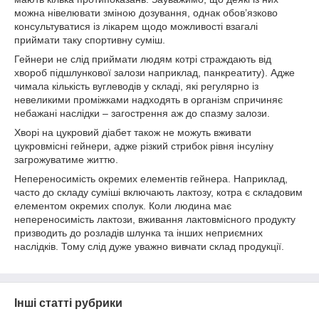
можна нівелювати зміною дозування, однак обов’язково
консультуватися із лікарем щодо можливості взагалі
приймати таку спортивну суміш.
Гейнери не слід приймати людям котрі страждають від
хвороб підшлункової залози наприклад, панкреатиту). Адже
чимала кількість вуглеводів у складі, які регулярно із
невеликими проміжками надходять в організм спричиняє
небажані наслідки – загострення аж до спазму залози.
Хворі на цукровий діабет також не можуть вживати
цукровмісні гейнери, адже різкий стрибок рівня інсуліну
загрожуватиме життю.
Непереносимість окремих елементів гейнера. Наприклад,
часто до складу суміші включають лактозу, котра є складовим
елементом окремих сполук. Коли людина має
непереносимість лактози, вживання лактовмісного продукту
призводить до розладів шлунка та інших неприємних
наслідків. Тому слід дуже уважно вивчати склад продукції.
Інші статті рубрики