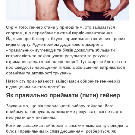
Окрім того, гейнер стане у пригоді тим, хто займається
спортом, що передбачає активні кардіонавантаження.
Йдеться про боксерів, бігунів, прихильників активних ігрових
видів спорту. Адже прийом додаткового джерела
«правильних» вуглеводів та білків дозволить збільшити
витривалість та покращувати результати за рахунок
отримання додаткової порції енергії. Тут скоріше йдеться не
про швидкість нарощення м’язів, а збільшення витривалості
організму та активності трнувань.
Натомість при наявності зайвої маси обирайте генйнер із
підвищеним вмістом протеїну.
Як правильно приймати (пити) гейнер
Зауважимо, що від правильності вибору гейнера, його
прийому та тренувань залежатиме результат, тож не варто
нехтувати цим питанням.
Коли ви запаслися гейнером із високим вмістом вуглеводів та
білків і правильним їх співвідношенням, розберіться, як