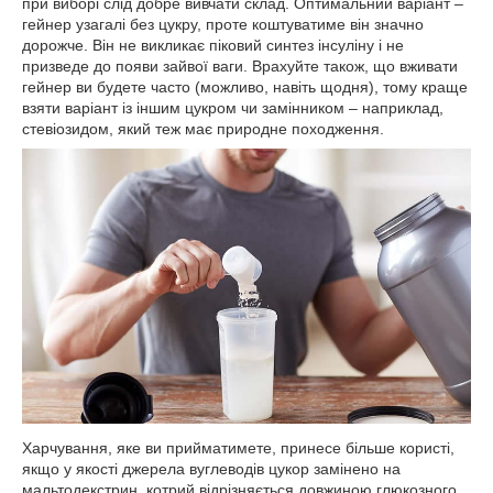
при виборі слід добре вивчати склад. Оптимальний варіант –
гейнер узагалі без цукру, проте коштуватиме він значно
дорожче. Він не викликає піковий синтез інсуліну і не
призведе до появи зайвої ваги. Врахуйте також, що вживати
гейнер ви будете часто (можливо, навіть щодня), тому краще
взяти варіант із іншим цукром чи замінником – наприклад,
стевіозидом, який теж має природне походження.
Харчування, яке ви прийматимете, принесе більше користі,
якщо у якості джерела вуглеводів цукор замінено на
мальтодекстрин, котрий відрізняється довжиною глюкозного