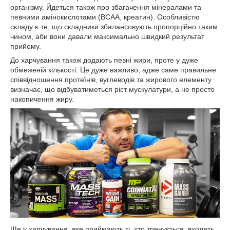
організму. Йдеться також про збагачення мінералами та
певними амінокислотами (BCAA, креатин). Особливістю
складу є те, що складники збалансовують пропорційно таким
чином, аби вони давали максимально швидкий результат
прийому.
До харчування також додають певні жири, проте у дуже
обмеженій кількості. Це дуже важливо, адже саме правильне
співвідношення протеїнів, вуглеводів та жирового елементу
визначає, що відбуватиметься ріст мускулатури, а не просто
накопичення жиру.
Ще у харчування, яке приймають ті, хто тренується, входять