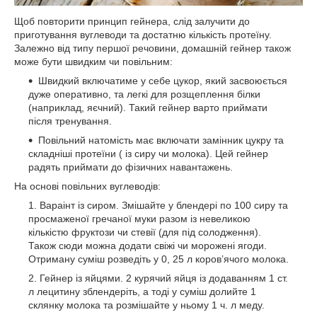
Щоб повторити принцип гейнера, слід залучити до
приготування вуглеводи та достатню кількість протеїну.
Залежно від типу першої речовини, домашній гейнер також
може бути швидким чи повільним:
Швидкий включатиме у себе цукор, який засвоюється
дуже оперативно, та легкі для розщеплення білки
(наприклад, яєчний). Такий гейнер варто приймати
після тренування.
Повільний натомість має включати замінник цукру та
складніші протеїни ( із сиру чи молока). Цей гейнер
радять приймати до фізичних навантажень.
На основі повільних вуглеводів:
Вараінт із сиром. Змішайте у блендері по 100 сиру та
просмаженої гречаної муки разом із невеликою
кількістю фруктози чи стевії (для під солодження).
Також сюди можна додати свіжі чи морожені ягоди.
Отриману суміш розведіть у 0, 25 л коров’ячого молока.
Гейнер із яйцями. 2 курячий яйця із додаванням 1 ст.
л лецитину зблендеріть, а тоді у суміш долийте 1
склянку молока та розмішайте у ньому 1 ч. л меду.