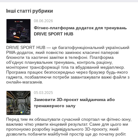
Інші статті рубрики
08.06.2026
Фітнес-платформа додаток для тренувань
DRIVE SPORT HUB
DRIVE SPORT HUB — це багатофункціональний український
PWA-додаток, який повністю замінює класичні паперові
блокноти та хаотичні замітки в телефоні. Платформа
об'єднує планувальник тренувань, контроль раціону,
моніторинг трансформації тіла та вбудований медіаплеєр.
Програма працює безпосередньо через браузер будь-якого
гаджета, позбавляючи потреби завантажувати важкі файли з
онлайн-магазинів.
05.03.2025
Замовити 3D-проєкт майданчика або
тренажерного залу
Перед тим як облаштувати сучасний спортзал чи фітнес-зону,
важливо чітко уявити кінцевий результат. Саме для цього ми
пропонуємо розробку індивідуального 3D-проєкту, який
дозволить побачити майбутній простір ще до початку робіт.