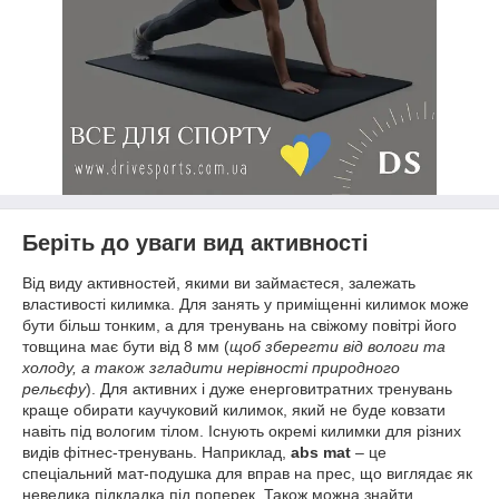
Беріть до уваги вид активності
Від виду активностей, якими ви займаєтеся, залежать
властивості килимка. Для занять у приміщенні килимок може
бути більш тонким, а для тренувань на свіжому повітрі його
товщина має бути від 8 мм (
щоб зберегти від вологи та
холоду, а також згладити нерівності природного
рельєфу
). Для активних і дуже енерговитратних тренувань
краще обирати каучуковий килимок, який не буде ковзати
навіть під вологим тілом. Існують окремі килимки для різних
видів фітнес-тренувань. Наприклад,
abs mat
– це
спеціальний мат-подушка для вправ на прес, що виглядає як
невелика підкладка під поперек. Також можна знайти