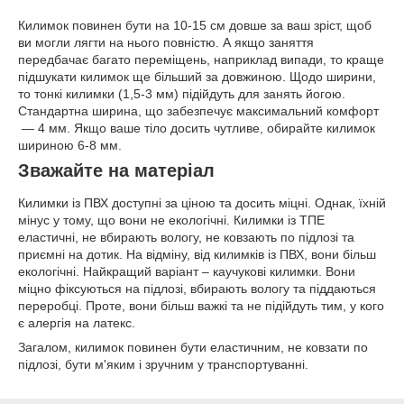
Килимок повинен бути на 10-15 см довше за ваш зріст, щоб
ви могли лягти на нього повністю. А якщо заняття
передбачає багато переміщень, наприклад випади, то краще
підшукати килимок ще більший за довжиною. Щодо ширини,
то тонкі килимки (1,5-3 мм) підійдуть для занять йогою.
Стандартна ширина, що забезпечує максимальний комфорт
— 4 мм. Якщо ваше тіло досить чутливе, обирайте килимок
шириною 6-8 мм.
Зважайте на матеріал
Килимки із ПВХ доступні за ціною та досить міцні. Однак, їхній
мінус у тому, що вони не екологічні. Килимки із ТПЕ
еластичні, не вбирають вологу, не ковзають по підлозі та
приємні на дотик. На відміну, від килимків із ПВХ, вони більш
екологічні. Найкращий варіант – каучукові килимки. Вони
міцно фіксуються на підлозі, вбирають вологу та піддаються
переробці. Проте, вони більш важкі та не підійдуть тим, у кого
є алергія на латекс.
Загалом, килимок повинен бути еластичним, не ковзати по
підлозі, бути м'яким і зручним у транспортуванні.