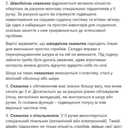
2.
Швидкісна скакалка
відрізняється великою кількістю
обертань за рахунок монтажу спеціальних підшипників у її
ручці. За рахунок цього ви отримуєте підвищене
навантаження на серцево-судинну систему та м'яких зв'язку.
Це один з найкращих та простих інвентарів для схуднення,
оскільки заняття з ним прирівнюються до інтенсивної
пробіжки.
Варто зауважити, що
швидкісна скакалка
підходить тільки
для виконання простих стрибків. Складні вправи з
перехрещуванням шнура ві на ній не виконаєте. Під годину
зайняти треба бути досить уважним, адже втративши
контроль можна досить відчутно вдарити себе по нозі
Шнур на таких
скакалках
виконується з пластику, сталі у
вініловій оболонці або шкіри.
3.
Скакалка
з обтяженням
має значно більшу вагу, яка може
сягати до 3 кг. Досягається це за рахунок різних обтяжувачів
(піску, металічних вкладишів), які монтуються в шнур або
ручки. Їх головна функція – підвищення тонусу м язів
верхньої частини тіла.
4.
Скакалка з лічильником
.
У її ручки вмонтовується
спеціальний лічильник (механічний або електронний). Такий
дівайс підраховує не тільки кількість стрибків, ввівши свої зріст