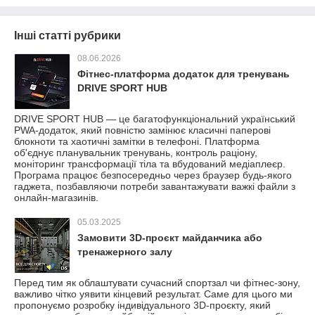
Інші статті рубрики
08.06.2026
Фітнес-платформа додаток для тренувань
DRIVE SPORT HUB
DRIVE SPORT HUB — це багатофункціональний український
PWA-додаток, який повністю замінює класичні паперові
блокноти та хаотичні замітки в телефоні. Платформа
об'єднує планувальник тренувань, контроль раціону,
моніторинг трансформації тіла та вбудований медіаплеєр.
Програма працює безпосередньо через браузер будь-якого
гаджета, позбавляючи потреби завантажувати важкі файли з
онлайн-магазинів.
05.03.2025
Замовити 3D-проєкт майданчика або
тренажерного залу
Перед тим як облаштувати сучасний спортзал чи фітнес-зону,
важливо чітко уявити кінцевий результат. Саме для цього ми
пропонуємо розробку індивідуального 3D-проєкту, який