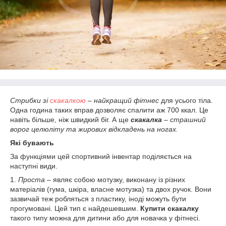
Стрибки зі
скакалкою
– найкращий фітнес
для усього тіла.
Одна година таких вправ дозволяє спалити аж 700 ккал. Це
навіть більше, ніж швидкий біг. А ще
скакалка
– страшний
ворог целюліту та жирових відкладень на ногах.
Які бувають
За функціями цей спортивний інвентар поділяється на
наступні види.
1.
Проста
– являє собою мотузку, виконану із різних
матеріалів (гума, шкіра, власне мотузка) та двох ручок. Вони
зазвичай теж робляться з пластику, іноді можуть бути
прогумовані. Цей тип є найдешевшим.
Купити скакалку
такого типу можна для дитини або для новачка у фітнесі.