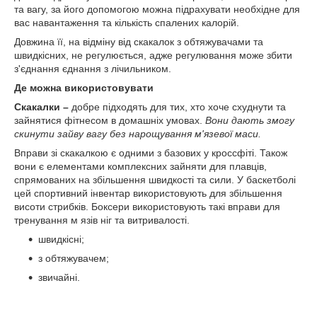
та вагу, за його допомогою можна підрахувати необхідне для
вас навантаження та кількість спалених калорій.
Довжина її, на відміну від скакалок з обтяжувачами та
швидкісних, не регулюється, адже регулювання може збити
з'єднання єднання з лічильником.
Де можна використовувати
Скакалки –
добре підходять для тих, хто хоче схуднути та
зайнятися фітнесом в домашніх умовах.
Вони дають змогу
скинути зайву вагу без нарощування м'язевої маси.
Вправи зі скакалкою є одними з базових у кроссфіті. Також
вони є елементами комплексних зайняти для плавців,
спрямованих на збільшення швидкості та сили. У баскетболі
цей спортивний інвентар використовують для збільшення
висоти стрибків. Боксери використовують такі вправи для
тренування м язів ніг та витривалості.
швидкісні;
з обтяжувачем;
звичайні.