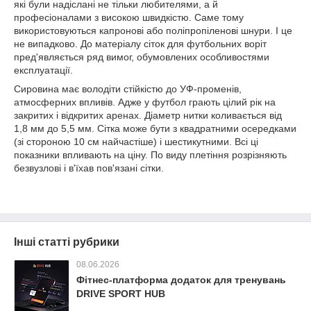
які були надіслані не тільки любителями, а й
професіоналами з високою швидкістю. Саме тому
використовуються капронові або поліпропіленові шнури. І це
не випадково. До матеріалу сіток для футбольних воріт
пред'являється ряд вимог, обумовлених особливостями
експлуатації.
Сировина має володіти стійкістю до УФ-променів,
атмосферних впливів. Адже у футбол грають цілий рік на
закритих і відкритих аренах. Діаметр нитки коливається від
1,8 мм до 5,5 мм. Сітка може бути з квадратними осередками
(зі стороною 10 см найчастіше) і шестикутними. Всі ці
показники впливають на ціну. По виду плетіння розрізняють
безвузлові і в'їхав пов'язані сітки.
Інші статті рубрики
08.06.2026
Фітнес-платформа додаток для тренувань
DRIVE SPORT HUB