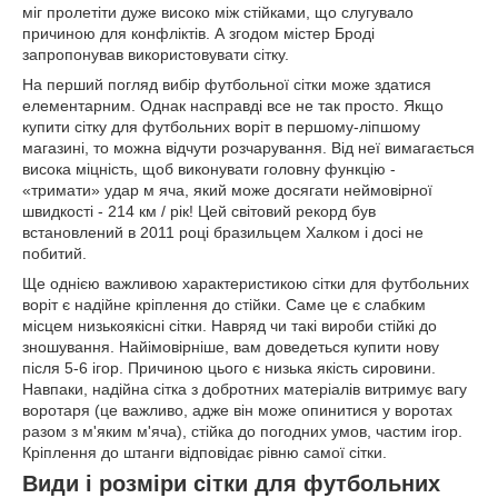
міг пролетіти дуже високо між стійками, що слугувало
причиною для конфліктів. А згодом містер Броді
запропонував використовувати сітку.
На перший погляд вибір футбольної сітки може здатися
елементарним. Однак насправді все не так просто. Якщо
купити сітку для футбольних воріт в першому-ліпшому
магазині, то можна відчути розчарування. Від неї вимагається
висока міцність, щоб виконувати головну функцію -
«тримати» удар м яча, який може досягати неймовірної
швидкості - 214 км / рік! Цей світовий рекорд був
встановлений в 2011 році бразильцем Халком і досі не
побитий.
Ще однією важливою характеристикою сітки для футбольних
воріт є надійне кріплення до стійки. Саме це є слабким
місцем низькоякісні сітки. Навряд чи такі вироби стійкі до
зношування. Найімовірніше, вам доведеться купити нову
після 5-6 ігор. Причиною цього є низька якість сировини.
Навпаки, надійна сітка з добротних матеріалів витримує вагу
воротаря (це важливо, адже він може опинитися у воротах
разом з м'яким м'яча), стійка до погодних умов, частим ігор.
Кріплення до штанги відповідає рівню самої сітки.
Види і розміри сітки для футбольних