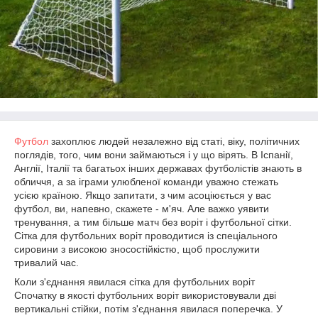
Футбол
захоплює людей незалежно від статі, віку, політичних
поглядів, того, чим вони займаються і у що вірять. В Іспанії,
Англії, Італії та багатьох інших державах футболістів знають в
обличчя, а за іграми улюбленої команди уважно стежать
усією країною. Якщо запитати, з чим асоціюється у вас
футбол, ви, напевно, скажете - м'яч. Але важко уявити
тренування, а тим більше матч без воріт і футбольної сітки.
Сітка для футбольних воріт проводитися із спеціального
сировини з високою зносостійкістю, щоб прослужити
тривалий час.
Коли з'єднання явилася сітка для футбольних воріт
Спочатку в якості футбольних воріт використовували дві
вертикальні стійки, потім з'єднання явилася поперечка. У