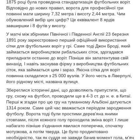
1875 році була проведена стандартизація футбольних воріт.
Відповідно до нових правил, ворота для професійної гри
повинні мати ширину 7,32 метра і висоту 2,44 метра. Чим
обумовлений вибір цих цифр? Це еквівалент 8 ярдів
завширшки і 8 футів у висоту.
У матчі між збірними Північної і Південної Англії 23 березня
1891 року зареєстровано перший офіційний використання
сітки для футбольних воріт у грі. Саме тоді Джон Броді, який
займається виробництвом рибальських сіток, здогадався
приладнати останню до воріт. Пізніше він запатентував свій
винахід. І навіть заснував фірму з виробництва футбольних
сіток, яка займається цим і зараз. Якісна сітка для воріт
повинна складатися з 25 000 вузлів. У його честь в Ліверпулі,
його рідному місті, названа вулиця.
Збереглися історичні дані, що дозволяють припустити, що
гру, схожу на футбол, проводили ще в 4-3 ст. до н. е. в Китаї.
Перші ж згадки про цю гру на туманному Альбіоні датуються
1314 роком. Саме цей час вважається періодом зародження
футболу. Ворота тоді були простими дерев'яна яними
стовпами, після кожного голу проходила зміна воріт. І лише
набагато пізніше з'єднання явилася поперечка, спочатку
мотузкова, а потім тверда. Це було продиктовано
необхідністю, так як суддя не завжди бачив момент гола, м'яч